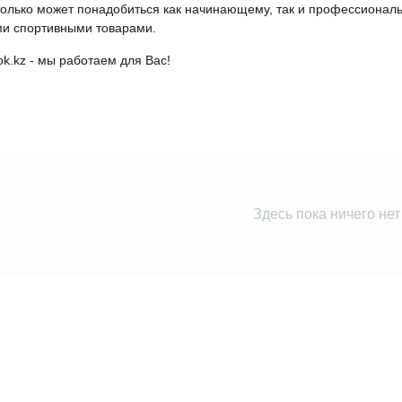
 только может понадобиться как начинающему, так и профессионал
ми спортивными товарами.
k.kz - мы работаем для Вас!
Здесь пока ничего нет