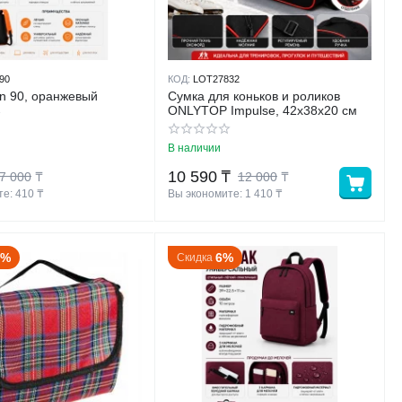
90
КОД:
LOT27832
n 90, оранжевый
Сумка для коньков и роликов
ONLYTOP Impulse, 42х38х20 см
В наличии
10 590
₸
7 000
₸
12 000
₸
е: 
410
 ₸
Вы экономите: 
1 410
 ₸
8%
6%
Скидка