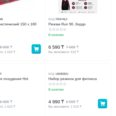
40
КОД:
FR474LV
ристический 150 х 180
Рюкзак Run 90, бордо
В наличии
6 590
₸
8 000
₸
7 000
₸
е: 
1 410
 ₸
Вы экономите: 
410
 ₸
R
КОД:
UK083DU
я похудения Hot
Набор резинок для фитнеса
В наличии
4 990
₸
6 000
₸
6 500
₸
е: 
1 410
 ₸
Вы экономите: 
1 510
 ₸