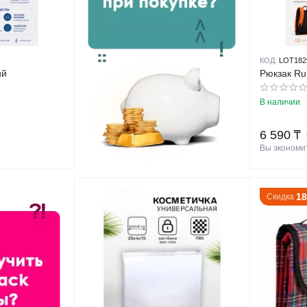
КОД:
LOT182
ий
Рюкзак Ru
В наличии
6 590
₸
Вы экономит
1
Скидка