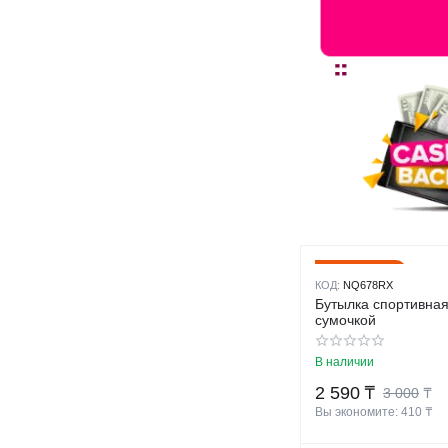
14%
Скидка
КОД:
NQ678RX
Бутылка спортивная
сумочкой
В наличии
2 590
₸
3 000
₸
Вы экономите: 
410
 ₸