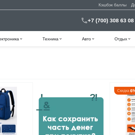
Кэшбэк баллы
Д
+7 (700) 308 63 08
ектроника
Техника
Авто
Отдых
6
Скидка