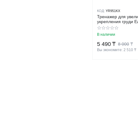
КОД:
YR951KX
Тренажер для увел
укрепления груди E
В наличии
5 490
₸
8 000
₸
Вы экономите: 
2 510
 ₸