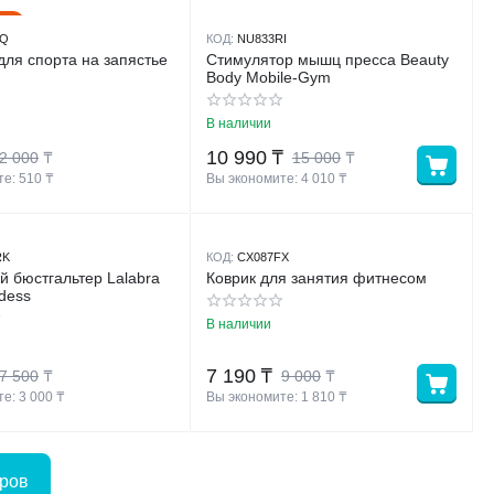
6%
XQ
КОД:
NU833RI
для спорта на запястье
Стимулятор мышц пресса Beauty
Body Mobile-Gym
В наличии
10 990
₸
2 000
₸
15 000
₸
е: 
510
 ₸
Вы экономите: 
4 010
 ₸
RK
КОД:
CX087FX
 бюстгальтер Lalabra
Коврик для занятия фитнесом
dess
В наличии
7 190
₸
7 500
₸
9 000
₸
е: 
3 000
 ₸
Вы экономите: 
1 810
 ₸
аров