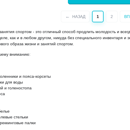
НАЗАД
1
2
ВП
занятия спортом - это отличный способ продлить молодость и всегд
деле, как и в любом другом, никуда без специального инвентаря и э
вого образа жизни и занятий спортом.
шему вниманию:
оленники и пояса-корсеты
ки для воды
й и голеностопа
еса
белье
елевые стельки
реккинговые палки