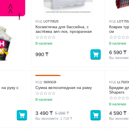
КОД:
LOT70525
КОД:
LOT755
Косметичка для бассейна, с
Коврик ту
застёжка зип-лок, прозрачная
см
В наличии
В наличии
6 590
₸
990
₸
Вы экономит
33%
Скидка
КОД:
SI093GB
КОД:
LL750O
 на руку с
Сумка велосипедная на раму
Бриджи дл
Shapers
В наличии
В наличии
3 490
₸
4 590
₸
5 200
₸
Вы экономите: 
1 710
 ₸
Вы экономит