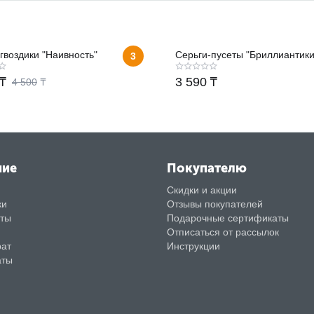
гвоздики "Наивность"
Серьги-пусеты "Бриллиантики
3
₸
3 590
₸
4 500
₸
ние
Покупателю
Скидки и акции
ки
Отзывы покупателей
аты
Подарочные сертификаты
Отписаться от рассылок
рат
Инструкции
аты