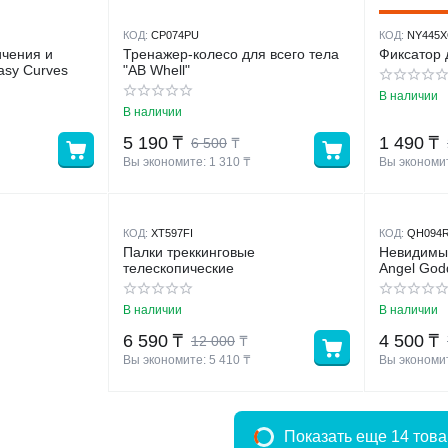
2
Скидка
КОД:
CP074PU
КОД:
NY445
ичения и
Тренажер-колесо для всего тела
Фиксатор 
asy Curves
"AB Whell"
В наличии
В наличии
5 190
₸
1 490
₸
6 500
₸
Вы экономите: 
1 310
 ₸
Вы экономит
КОД:
XT597FI
КОД:
QH094
Палки треккинговые
Невидимый
телескопические
Angel God
В наличии
В наличии
6 590
₸
4 500
₸
12 000
₸
Вы экономите: 
5 410
 ₸
Вы экономит
Показать еще 14 тов