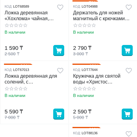
7%
Скидка
КОД:
LOT68589
КОД:
LOT04988
Ложка деревянная
Держатель для ножей
«Хохлома» чайная,
магнитный с крючками
красная
«Линия», 34 см
В наличии
В наличии
1 590
₸
2 790
₸
2 500
₸
3 000
₸
20%
48%
Скидка
Скидка
КОД:
LOT67013
КОД:
LOT77644
Ложка деревянная для
Кружечка для святой
солений, с
воды «Христос
художественной
Воскресе!» на пасху,
росписью, чёрная,
5.5*4*3 см
В наличии
В наличии
хохлома 40cm
5 590
₸
2 590
₸
7 000
₸
5 000
₸
11%
Скидка
КОД:
LOT88136