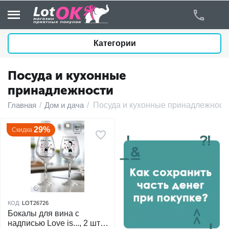
Категории
Посуда и кухонные
у
принадлежности
у
Главная
/
Дом и дача
/
Посуда и кухонные принадлежност
у
29%
Скидка
у
у
у
КОД:
LOT26726
Бокалы для вина с
надписью Love is..., 2 шт.
у