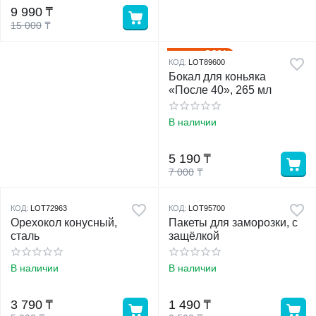
9 990
₸
15 000
₸
26%
Скидка
КОД:
LOT89600
Бокал для коньяка
«После 40», 265 мл
В наличии
5 190
₸
7 000
₸
КОД:
LOT72963
КОД:
LOT95700
Орехокол конусный,
Пакеты для заморозки, с
сталь
защёлкой
В наличии
В наличии
3 790
₸
1 490
₸