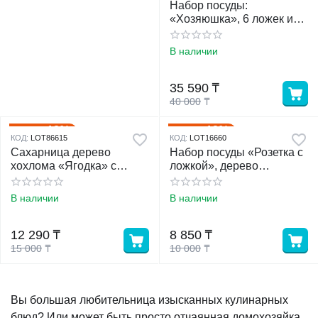
Набор посуды:
«Хозяюшка», 6 ложек и
ваза, 13*9 см, хохлома
дерево
В наличии
35 590
₸
40 000
₸
18%
12%
Скидка
Скидка
КОД:
LOT86615
КОД:
LOT16660
Сахарница дерево
Набор посуды «Розетка с
хохлома «Ягодка» с
ложкой», дерево
ложкой, 10.5*11 см
хохлома, 10*4*10 см,
МИКС
В наличии
В наличии
12 290
₸
8 850
₸
15 000
₸
10 000
₸
Вы большая любительница изысканных кулинарных
блюд? Или может быть просто отчаянная домохозяйка,