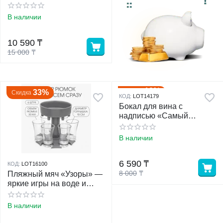
по 360 мл, 18+
В наличии
у
10 590
₸
у
15 000
₸
18%
Скидка
33%
Скидка
КОД:
LOT14179
Бокал для вина с
надписью «Самый
лучший руководитель»,
360 мл
В наличии
6 590
₸
КОД:
LOT16100
8 000
₸
Пляжный мяч «Узоры» —
яркие игры на воде и
суше
В наличии