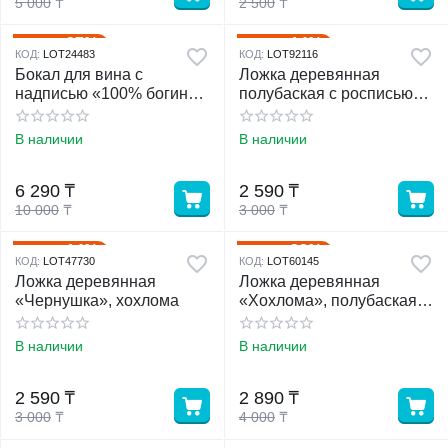
5 000
₸
2 500
₸
37%
14%
Скидка
Скидка
КОД:
LOT24483
КОД:
LOT92116
Бокал для вина с
Ложка деревянная
надписью «100% богиня»,
полубаская с росписью
630 мл
ягодка, 19×6 см,
В наличии
В наличии
6 290
₸
2 590
₸
10 000
₸
3 000
₸
14%
28%
Скидка
Скидка
КОД:
LOT47730
КОД:
LOT60145
Ложка деревянная
Ложка деревянная
«Чернушка», хохлома
«Хохлома», полубаская,
традиционная роспись
В наличии
В наличии
2 590
₸
2 890
₸
3 000
₸
4 000
₸