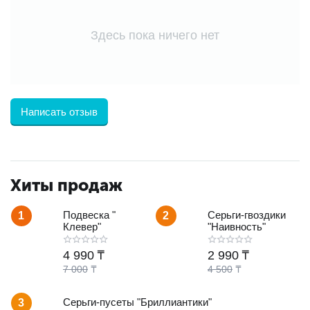
Здесь пока ничего нет
Написать отзыв
Хиты продаж
Подвеска "
Серьги-гвоздики
1
2
Клевер"
"Наивность"
4 990
₸
2 990
₸
7 000
₸
4 500
₸
Серьги-пусеты "Бриллиантики"
3