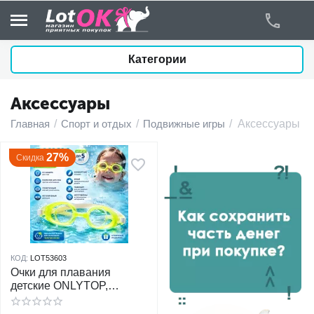
Категории
Аксессуары
у
Главная
/
Спорт и отдых
/
Подвижные игры
/
Аксессуары
у
27%
Скидка
у
у
у
КОД:
LOT53603
Очки для плавания
у
детские ONLYTOP,
желтый
у