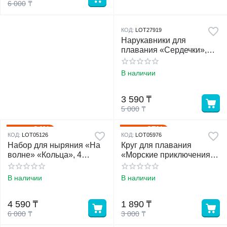
6 000
₸
КОД:
LOT27919
Нарукавники для
плавания «Сердечки»,
надувные, 18×20 см, от 3
лет, бежевые
В наличии
3 590
₸
5 000
₸
24%
37%
Скидка
Скидка
КОД:
LOT05126
КОД:
LOT05976
Набор для ныряния «На
Круг для плавания
волне» «Кольца», 4
«Морские приключения»,
предмета, МИКС
надувной, d=51 см, от 3-6
лет, МИКС, 36113 Bestway
В наличии
В наличии
4 590
₸
1 890
₸
6 000
₸
3 000
₸