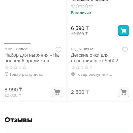
В наличии
6 590
₸
12 000
₸
25%
Скидка
КОД:
LOT98279
КОД:
VP189RZ
Набор для ныряния «На
Детские очки для
волне» 6 предметов,
плавания Intex 55602
МИКС
Товар раскупили...
Товар раскупили...
8 990
₸
2 500
₸
12 000
₸
Отзывы