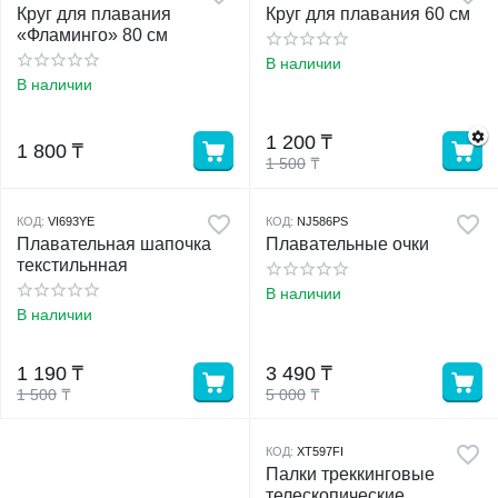
Круг для плавания
Круг для плавания 60 см
«Фламинго» 80 см
В наличии
В наличии
1 200
₸
1 800
₸
1 500
₸
КОД:
VI693YE
КОД:
NJ586PS
Плавательная шапочка
Плавательные очки
текстильнная
В наличии
В наличии
1 190
₸
3 490
₸
1 500
₸
5 000
₸
КОД:
XT597FI
Палки треккинговые
телескопические