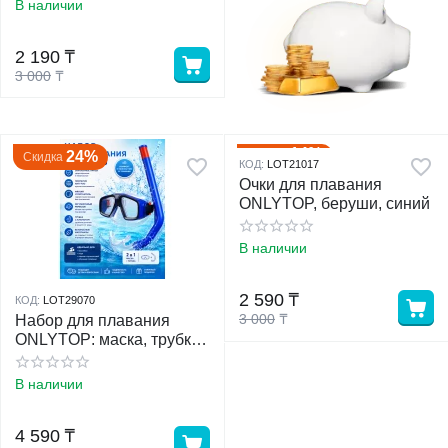
В наличии
у
2 190
₸
3 000
₸
у
14%
Скидка
24%
Скидка
КОД:
LOT21017
Очки для плавания
ONLYTOP, беруши, синий
В наличии
2 590
₸
КОД:
LOT29070
3 000
₸
Набор для плавания
ONLYTOP: маска, трубка,
синий
В наличии
4 590
₸