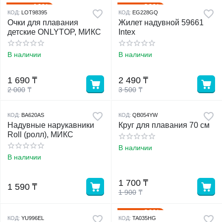
16%
29%
Скидка
Скидка
КОД:
LOT98395
КОД:
EG228GQ
Очки для плавания
Жилет надувной 59661
детские ONLYTOP, МИКС
Intex
В наличии
В наличии
1 690
₸
2 490
₸
2 000
₸
3 500
₸
КОД:
BA620AS
КОД:
QB054YW
Надувные нарукавники
Круг для плавания 70 см
Roll (ролл), МИКС
В наличии
В наличии
1 700
₸
1 590
₸
1 900
₸
20%
Скидка
КОД:
YU996EL
КОД:
TA035HG