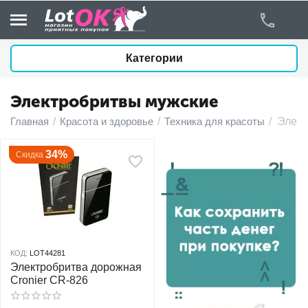
Категории
Электробритвы мужские
у
Главная
/
Красота и здоровье
/
Техника для красоты
/
Элект
у
34%
Скидка
у
у
у
КОД:
LOT44281
Электробритва дорожная
у
Cronier CR-826
у