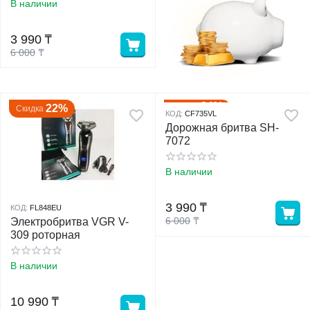
В наличии
у
3 990
₸
6 000
₸
у
34%
Скидка
22%
Скидка
КОД:
CF735VL
Дорожная бритва SH-
7072
В наличии
3 990
₸
КОД:
FL848EU
6 000
₸
Электробритва VGR V-
309 роторная
В наличии
10 990
₸