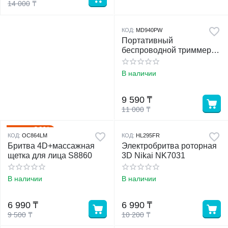
14 000
₸
КОД:
MD940PW
Портативный
беспроводной триммер
для бороды и усов
В наличии
9 590
₸
11 000
₸
26%
Скидка
КОД:
OC864LM
КОД:
HL295FR
Бритва 4D+массажная
Электробритва роторная
щетка для лица S8860
3D Nikai NK7031
В наличии
В наличии
6 990
₸
6 990
₸
9 500
₸
10 200
₸