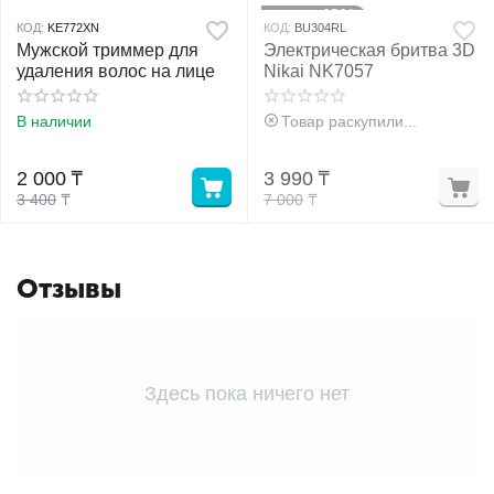
43%
Скидка
КОД:
KE772XN
КОД:
BU304RL
Мужской триммер для
Электрическая бритва 3D
удаления волос на лице
Nikai NK7057
В наличии
Товар раскупили...
2 000
₸
3 990
₸
3 400
₸
7 000
₸
Отзывы
Здесь пока ничего нет