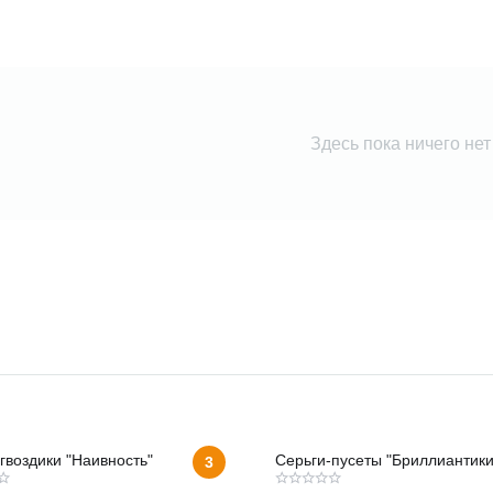
Здесь пока ничего нет
гвоздики "Наивность"
Серьги-пусеты "Бриллиантики
3