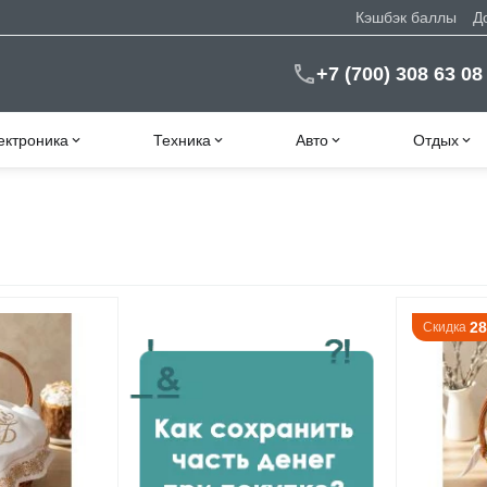
Кэшбэк баллы
Д
+7 (700) 308 63 08
ектроника
Техника
Авто
Отдых
2
Скидка