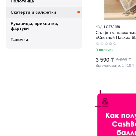
Полотенца
Скатерти и салфетки
Рукавицы, прихватки,
КОД:
LOT82459
фартуки
Салфетка пасхальн
«Светлой Пасхи» 65
Тапочки
В наличии
3 590
₸
5 000
₸
Вы экономите: 
1 410
 ₸