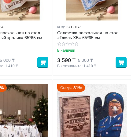
64
КОД:
LOT21173
пасхальная на стол
Салфетка пасхальная на стол
ый кролик» 65*65 см
«Гжель ХВ» 65*65 см
В наличии
3 590
₸
5 000
₸
5 000
₸
е: 
1 410
 ₸
Вы экономите: 
1 410
 ₸
5%
31%
Скидка