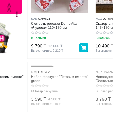
КОД:
OX978CT
КОД:
LU778
Скатерть рогожка DomoVita
Скатерть 
«Чудеса» 110х150 см
146х180 с
рогожка
В наличии
В наличии
9 790
₸
10 490
12 000
₸
Вы экономите: 
2 210
 ₸
Вы экономит
20%
Скидка
КОД:
LOT83225
КОД:
HA557
товим вместе"
Набор фартуков "Готовим вместе"
Новогодня
green
"Застольн
Товар раскупили...
Товар рас
3 590
₸
3 790
₸
4 500
₸
Вы экономите: 
910
 ₸
Вы экономит