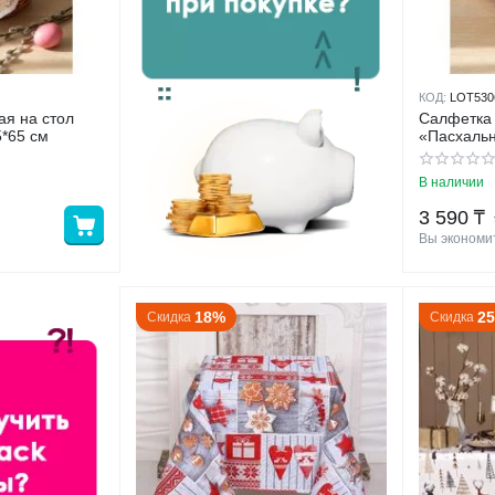
КОД:
LOT530
ая на стол
Салфетка 
*65 см
«Пасхальн
В наличии
3 590
₸
Вы экономит
18%
2
Скидка
Скидка