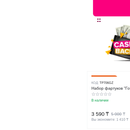
28%
Скидка
КОД:
TP706GZ
Набор фартуков "Го
В наличии
3 590
₸
5 000
₸
Вы экономите: 
1 410
 ₸