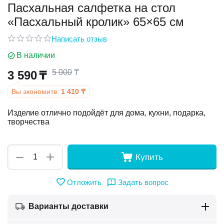
Пасхальная салфетка на стол
«Пасхальный кролик» 65×65 см
у
Написать отзыв
у
В наличии
5 000
₸
3 590
₸
Вы экономите:
1 410
₸
Изделие отлично подойдёт для дома, кухни, подарка,
творчества
+
−
Купить
Отложить
Задать вопрос
Варианты доставки