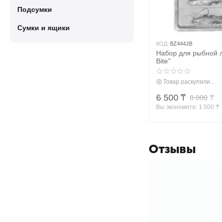
Подсумки
Сумки и ящики
КОД:
BZ444JB
Набор для рыбной л
Bite"
Товар раскупили...
6 500
₸
8 000
₸
Вы экономите: 
1 500
 ₸
Отзывы