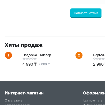
Написать отзыв
Хиты продаж
Подвеска " Клевер"
Серьги-
1
2
4 990
₸
2 990
7 000
₸
Интернет-магазин
Оформле
О магазине
Как покупать