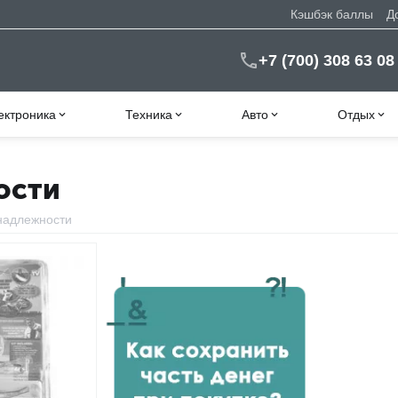
Кэшбэк баллы
Д
+7 (700) 308 63 08
ектроника
Техника
Авто
Отдых
ости
надлежности