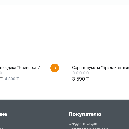
гвоздики "Наивность"
Серьги-пусеты "Бриллиантики
3
₸
3 590
₸
4 500
₸
ние
Покупателю
Скидки и акции