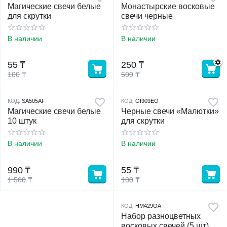
Магические свечи белые
Монастырские восковые
для скрутки
свечи черные
В наличии
В наличии
55
₸
250
₸
100
₸
500
₸
КОД:
SA505AF
КОД:
OI909EO
Магические свечи белые
Черные свечи «Малютки»
10 штук
для скрутки
В наличии
В наличии
990
₸
55
₸
1 500
₸
100
₸
КОД:
HM429OA
Набор разноцветных
восковых свечей (5 шт)