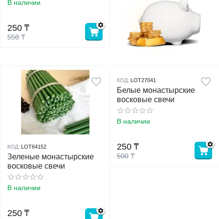
В наличии
у
250
₸
550
₸
у
КОД:
LOT27041
Белые монастырские
восковые свечи
В наличии
250
₸
КОД:
LOT64152
500
₸
Зеленые монастырские
восковые свечи
В наличии
250
₸