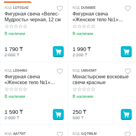
11%
Скидка
КОД:
LOT01142
КОД:
DU566EE
Фигурная свеча «Велес-
Фигурная свеча
Мудрость» черная, 12 см
«Женское тело №1»
красная, 9 см
В наличии
В наличии
1 790
₸
1 990
₸
2 000
₸
2 200
₸
КОД:
LD544MJ
КОД:
UM543WT
Фигурная свеча
Монастырские восковые
«Женское тело №1»
свечи красные
черная, 9 см
В наличии
В наличии
1 590
₸
250
₸
2 000
₸
500
₸
КОД:
AA770IT
КОД:
GQ798LM