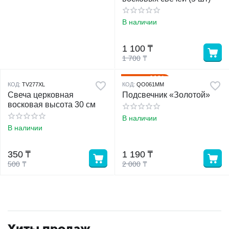
В наличии
1 100
₸
1 700
₸
41%
Скидка
КОД:
TV277XL
КОД:
QO061MM
Свеча церковная
Подсвечник «Золотой»
восковая высота 30 см
В наличии
В наличии
350
₸
1 190
₸
500
₸
2 000
₸
Хиты продаж