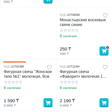
500
₸
КОД:
LOT68266
Монастырские восковые
свечи синие
В наличии
250
₸
500
₸
21%
Скидка
КОД:
LOT62388
КОД:
LOT11344
Фигурная свеча "Женское
Фигурная свеча
тело №1" молочная, 9см
«Фаворит» молочная 12
см
В наличии
В наличии
1 590
₸
2 190
₸
2 000
₸
4 000
₸