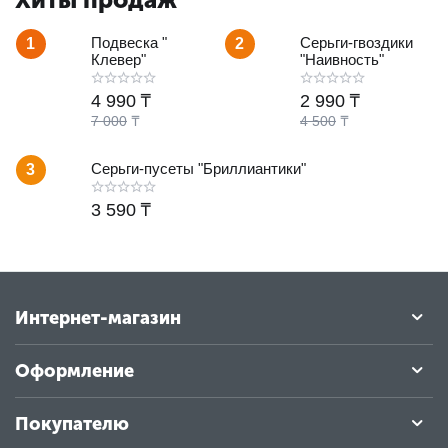
Подвеска "
Серьги-гвоздики
1
2
Клевер"
"Наивность"
4 990
₸
2 990
₸
7 000
₸
4 500
₸
Серьги-пусеты "Бриллиантики"
3
3 590
₸
Интернет-магазин
Оформление
Покупателю