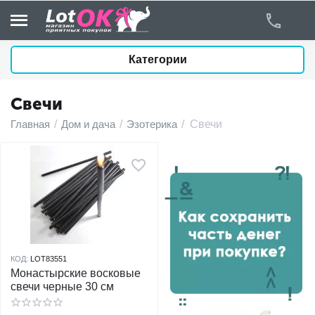
Категории
Свечи
у
Главная
/
Дом и дача
/
Эзотерика
/
Свечи
у
у
у
у
КОД:
LOT83551
Монастырские восковые
у
свечи черные 30 см
у