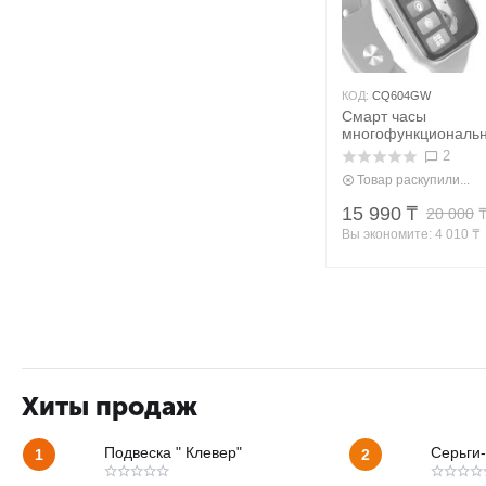
КОД:
CQ604GW
Смарт часы
многофункциональн
2
Товар раскупили...
15 990
₸
20 000
Вы экономите: 
4 010
 ₸
Хиты продаж
Подвеска " Клевер"
Серьги-
1
2