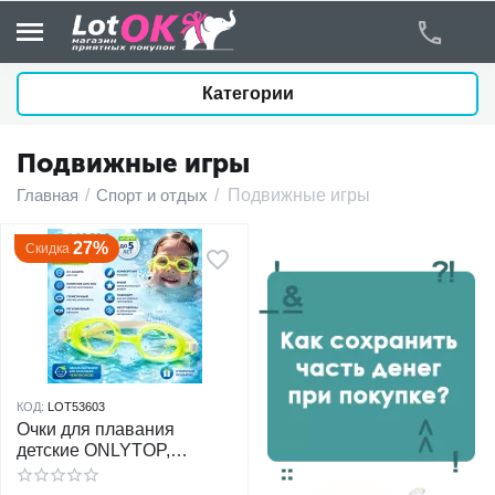
Категории
Подвижные игры
у
Главная
/
Спорт и отдых
/
Подвижные игры
у
27%
Скидка
у
у
у
КОД:
LOT53603
Очки для плавания
у
детские ONLYTOP,
желтый
у