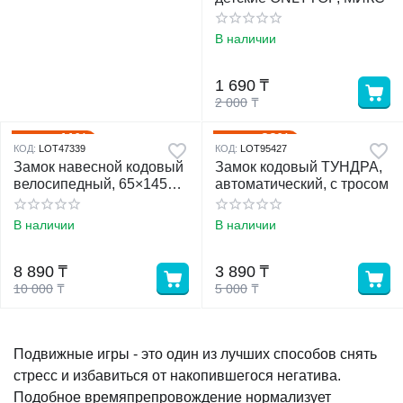
В наличии
1 690
₸
2 000
₸
11%
22%
Скидка
Скидка
КОД:
LOT47339
КОД:
LOT95427
Замок навесной кодовый
Замок кодовый ТУНДРА,
велосипедный, 65×145
автоматический, с тросом
мм внешний, 41×112 мм
внутренний
В наличии
В наличии
8 890
₸
3 890
₸
10 000
₸
5 000
₸
Подвижные игры - это один из лучших способов снять
стресс и избавиться от накопившегося негатива.
Подобное времяпрепровождение нормализует