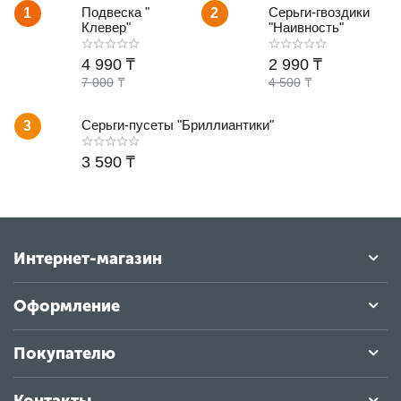
Подвеска "
Серьги-гвоздики
1
2
Клевер"
"Наивность"
4 990
₸
2 990
₸
7 000
₸
4 500
₸
Серьги-пусеты "Бриллиантики"
3
3 590
₸
Интернет-магазин
Оформление
Покупателю
Контакты