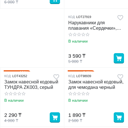
6 000
₸
КОД:
LOT27919
Нарукавники для
плавания «Сердечки»,
надувные, 18×20 см, от 3
лет, бежевые
В наличии
3 590
₸
5 000
₸
43%
24%
Скидка
Скидка
КОД:
LOT43252
КОД:
LOT98939
Замок навесной кодовый
Замок навесной кодовый,
ТУНДРА ZK003, серый
для чемодана черный
В наличии
В наличии
2 290
₸
1 890
₸
4 000
₸
2 500
₸