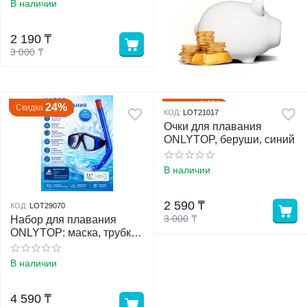
В наличии
у
2 190
₸
3 000
₸
у
14%
Скидка
24%
Скидка
КОД:
LOT21017
Очки для плавания
ONLYTOP, беруши, синий
В наличии
2 590
₸
КОД:
LOT29070
3 000
₸
Набор для плавания
ONLYTOP: маска, трубка,
синий
В наличии
4 590
₸