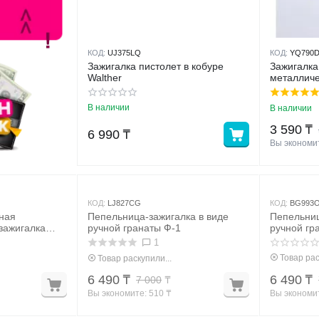
КОД:
UJ375LQ
КОД:
YQ790
Зажигалка пистолет в кобуре
Зажигалка
Walther
металличе
В наличии
В наличии
3 590
₸
6 990
₸
Вы экономит
КОД:
LJ827CG
КОД:
BG993
ная
Пепельница-зажигалка в виде
Пепельниц
зажигалка
ручной гранаты Ф-1
ручной гр
1
Товар рас
Товар раскупили...
6 490
₸
6 490
₸
7 000
₸
Вы экономите: 
510
 ₸
Вы экономит