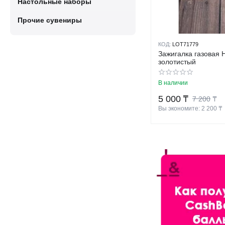
Настольные наборы
Прочие сувениры
КОД:
LOT71779
Зажигалка газовая Hones
золотистый
В наличии
5 000
₸
7 200
₸
Вы экономите: 
2 200
 ₸