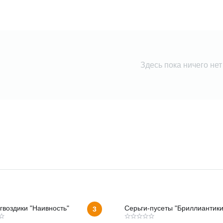
Здесь пока ничего нет
гвоздики "Наивность"
Серьги-пусеты "Бриллиантики
3