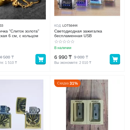
33
КОД:
LOT56444
ичка "Слиток золота"
Светодиодная зажигалка
ская 6 см, с кольцом
беспламенная USB
В наличии
6 990
₸
4 500
₸
9 000
₸
е: 
1 510
 ₸
Вы экономите: 
2 010
 ₸
31%
Скидка