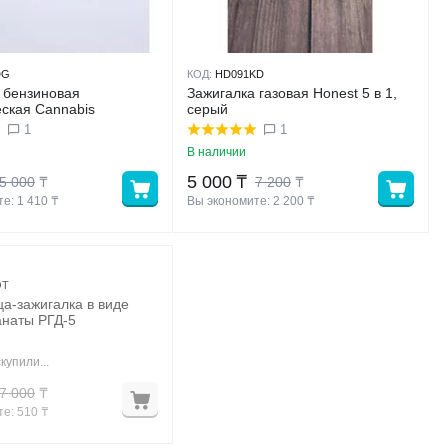
DG
КОД:
HD091KD
 бензиновая
Зажигалка газовая Honest 5 в 1,
ская Cannabis
серый
1
1
В наличии
5 000
₸
5 000
₸
7 200
₸
е: 
1 410
 ₸
Вы экономите: 
2 200
 ₸
OT
а-зажигалка в виде
анаты РГД-5
купили...
7 000
₸
е: 
510
 ₸