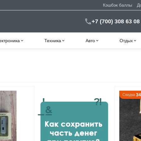
Кэшбэк баллы
Д
+7 (700) 308 63 08
ектроника
Техника
Авто
Отдых
3
Скидка