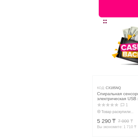
КОД:
CX185NQ
Спиральная сенсор
электрическая USB 
Lighter
1
Товар раскупили...
5 290
₸
7 000
₸
Вы экономите: 
1 710
 ₸