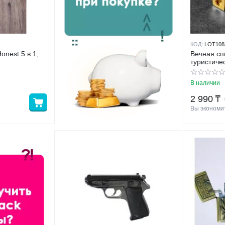
КОД:
LOT108
t 5 в 1,
Вечная сп
туристиче
В наличии
2 990
₸
Вы экономит