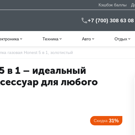
Кэшбэк баллы
Д
+7 (700) 308 63 08
ектроника
Техника
Авто
Отдых
лка газовая Honest 5 в 1, золотистый
5 в 1 – идеальный
сессуар для любого
31%
Скидка