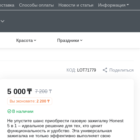
оставка
Способы оплаты
Новости и статьи
Информация
Красота
Праздники
Поделиться
КОД:
LOT71779
5 000
₸
7 200
₸
Вы экономите:
2 200
₸
В наличии
Не упустите шанс приобрести газовую зажигалку Honest
5 в 1 – идеальное решение для тех, кто ценит
функциональность и удобство. Эта универсальная
зажигалка не только эффективно выполняет свою