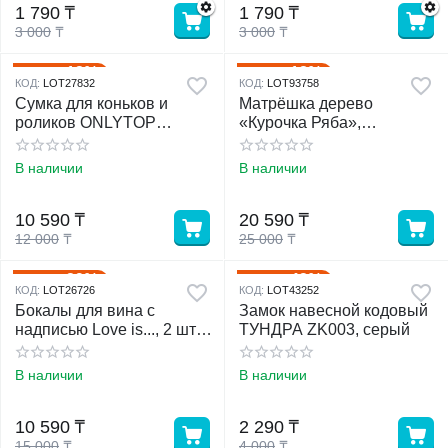
1 790
₸
1 790
₸
3 000
₸
3 000
₸
12%
18%
Скидка
Скидка
КОД:
LOT27832
КОД:
LOT93758
Сумка для коньков и
Матрёшка дерево
роликов ONLYTOP
«Курочка Ряба»,
Impulse, 42х38х20 см
сюжетная, 5 кукольная,
13.5 - 15 см, МИКС
В наличии
В наличии
10 590
₸
20 590
₸
12 000
₸
25 000
₸
29%
43%
Скидка
Скидка
КОД:
LOT26726
КОД:
LOT43252
Бокалы для вина с
Замок навесной кодовый
надписью Love is..., 2 шт.
ТУНДРА ZK003, серый
по 360 мл, 18+
В наличии
В наличии
10 590
₸
2 290
₸
15 000
₸
4 000
₸