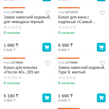
24%
18%
Скидка
Скидка
КОД:
LOT98939
КОД:
LOT14179
Замок навесной кодовый,
Бокал для вина с
для чемодана черный
надписью «Самый
лучший руководитель»,
360 мл
В наличии
В наличии
1 890
₸
6 590
₸
2 500
₸
8 000
₸
26%
32%
Скидка
Скидка
КОД:
LOT89600
КОД:
LOT49666
Бокал для коньяка
Замок навесной кодовый,
«После 40», 265 мл
Type 9, желтый
В наличии
В наличии
5 190
₸
1 690
₸
7 000
₸
2 500
₸