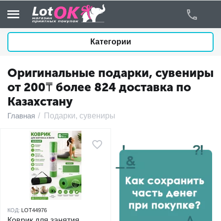
Категории
Оригинальные подарки, сувениры
у
от 200₸ более 824 доставка по
Казахстану
у
Главная
/
Подарки, сувениры
у
у
у
у
КОД:
LOT44976
у
Коврик для занятия