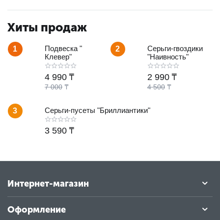
Хиты продаж
Подвеска "
Серьги-гвоздики
1
2
Клевер"
"Наивность"
4 990
₸
2 990
₸
7 000
₸
4 500
₸
Серьги-пусеты "Бриллиантики"
3
3 590
₸
Интернет-магазин
Оформление