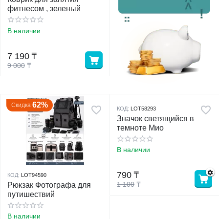
фитнесом , зеленый
у
В наличии
у
7 190
₸
9 000
₸
62%
Скидка
КОД:
LOT58293
Значок светящийся в
темноте Мио
В наличии
790
₸
КОД:
LOT94590
1 100
₸
Рюкзак Фотографа для
путишествий
В наличии