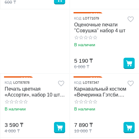
600
₸
14%
Скидка
КОД:
LOT71079
Оценочные печати
"Совушка" набор 4 шт
В наличии
5 190
₸
6 000
₸
10%
21%
Скидка
Скидка
КОД:
LOT87878
КОД:
LOT87347
Печать цветная
Карнавальный костюм
«Ассорти», набор 10 шт,
«Вечеринка Гэтсби.
МИКС
Блондинка», парик,
повязка, бусы, мундштук
В наличии
В наличии
3 590
₸
7 890
₸
4 000
₸
10 000
₸