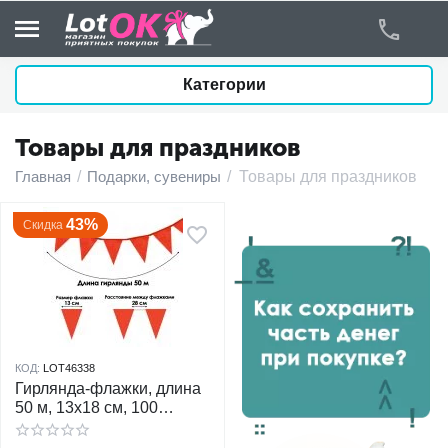
Категории
Товары для праздников
у
Главная
/
Подарки, сувениры
/
Товары для праздников
у
43%
Скидка
у
у
у
КОД:
LOT46338
Гирлянда-флажки, длина
у
50 м, 13x18 см, 100
флагов, красные
у