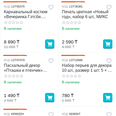
19%
35%
Скидка
Скидка
КОД:
LOT85375
КОД:
LOT36381
Карнавальный костюм
Печать цветная «Новый
«Вечеринка Гэтсби.
год», набор 6 шт., МИКС
Брюнетка», парик,
повязка, бусы
В наличии
В наличии
8 890
₸
2 590
₸
11 000
₸
4 000
₸
40%
48%
Скидка
Скидка
КОД:
LOT97479
КОД:
LOT10686
Пасхальный декор
Набор перьев для декора
«Пташка и птенчик»
10 шт., размер 1 шт: 5 × 2
8×8×7 см
см, цвет жёлтый с
коричневым
В наличии
В наличии
1 490
₸
780
₸
2 500
₸
1 500
₸
43%
Скидка
КОД:
KR892DH
КОД:
ND805IT