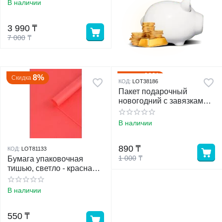
В наличии
у
3 990
₸
7 000
₸
у
11%
Скидка
8%
Скидка
КОД:
LOT38186
Пакет подарочный
новогодний с завязками,
«Дед Мороз», 24×32 см
В наличии
890
₸
КОД:
LOT81133
1 000
₸
Бумага упаковочная
тишью, светло - красная,
50×66 см
В наличии
550
₸