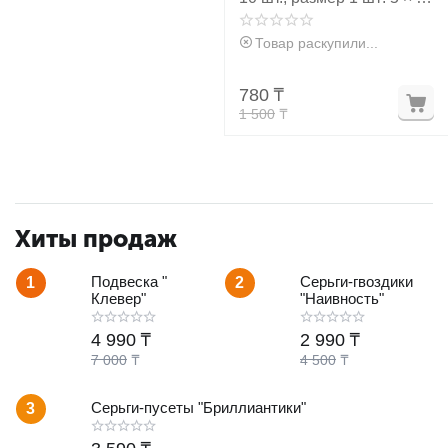
см, цвет бирюзовый с
чёрным
Товар раскупили...
780
₸
1 500
₸
Хиты продаж
Подвеска "
Серьги-гвоздики
1
2
Клевер"
"Наивность"
4 990
₸
2 990
₸
7 000
₸
4 500
₸
Серьги-пусеты "Бриллиантики"
3