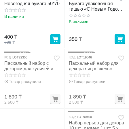
Новогодняя бумага 50*70
Бумага упаковочная
тишью «С Новым Годом!
Апельсины», 50 × 66 см
В наличии
В наличии
400
₸
350
₸
700
₸
24%
24%
Скидка
Скидка
КОД:
LOT72353
КОД:
LOT19846
Пасхальный набор с
Пасхальный набор для
декором для куличей и
декора яиц «Гжель»:
яиц: посыпка, красители,
краситель 4 шт., кандурин
золотая поталь
золотой, подставки 7 шт.
Товар раскупили...
Товар раскупили...
1 890
₸
1 890
₸
2 500
₸
2 500
₸
48%
Скидка
КОД:
LOT90400
Набор перьев для декора
10 шт., размер 1 шт: 5 × 2