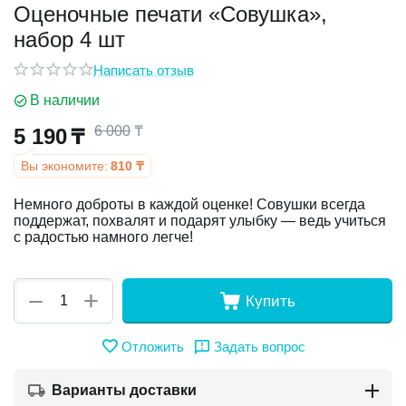
Оценочные печати «Совушка»,
набор 4 шт
у
Написать отзыв
у
В наличии
6 000
₸
5 190
₸
Вы экономите:
810
₸
Немного доброты в каждой оценке! Совушки всегда
поддержат, похвалят и подарят улыбку — ведь учиться
с радостью намного легче!
+
−
Купить
Отложить
Задать вопрос
Варианты доставки