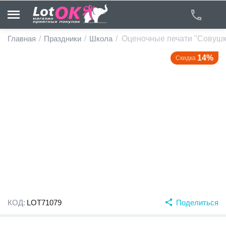
Главная
/
Праздники
/
Школа
/
Оценочные печати "Совушк
14%
Скидка
у
у
у
у
у
у
КОД:
LOT71079
Поделиться
у