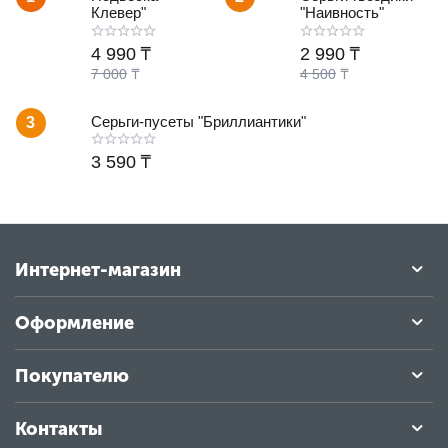
Клевер"
"Наивность"
4 990
₸
2 990
₸
7 000
₸
4 500
₸
Серьги-пусеты "Бриллиантики"
3
3 590
₸
Интернет-магазин
Оформление
Покупателю
Контакты