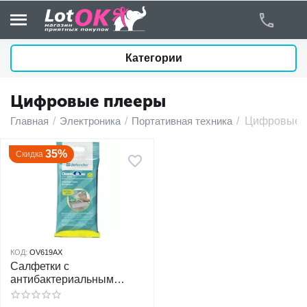
Категории
Цифровые плееры
у
Главная
/
Электроника
/
Портативная техника
/
Цифровые 
у
35%
Скидка
у
у
у
КОД:
OV619AX
Салфетки с
у
антибактериальным
компонентом для экранов
у