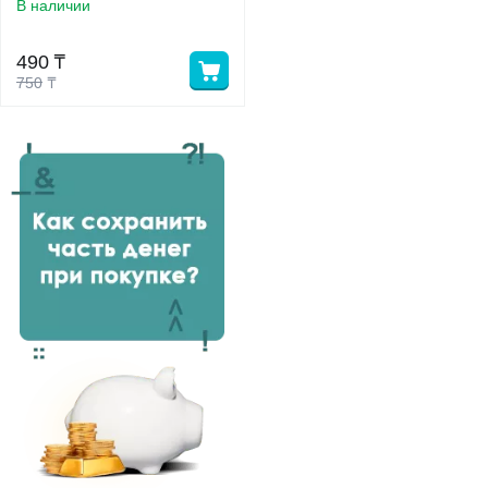
В наличии
у
490
₸
750
₸
у