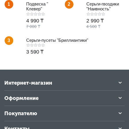
Подвеска "
Серьги-гвоздики
1
2
Клевер"
"Наивность"
4 990
₸
2 990
₸
7 000
₸
4 500
₸
Серьги-пусеты "Бриллиантики"
3
3 590
₸
Интернет-магазин
Оформление
Покупателю
Контакты