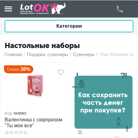
Категории
Настольные наборы
у
Главная
/
Подарки, сувениры
/
Сувениры
/
Настольные на
у
38%
Скидка
у
у
у
КОД:
YA399IO
Валентинка с сюрпризом
у
"Ты мое все"
у