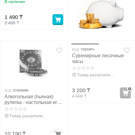
В наличии
у
1 490
₸
2 400
₸
у
29%
Скидка
КОД:
YS834PV
Сувенирные песочные
часы
Товар раскупили...
3 200
₸
КОД:
SY606WM
4 500
₸
Алкогольная (пьяная)
рулетка - настольная игра
для взрослых
Товар раскупили...
10 190
₸