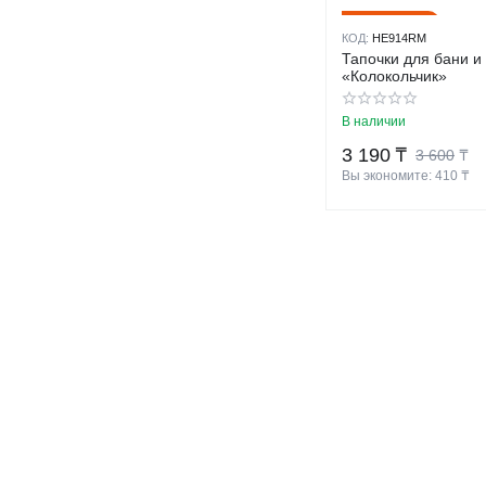
11%
Скидка
КОД:
HE914RM
Тапочки для бани и
«Колокольчик»
В наличии
3 190
₸
3 600
₸
Вы экономите: 
410
 ₸