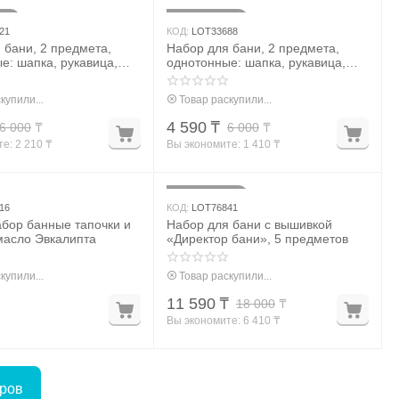
7%
24%
Скидка
21
КОД:
LOT33688
 бани, 2 предмета,
Набор для бани, 2 предмета,
е: шапка, рукавица,
однотонные: шапка, рукавица,
белый цвет
купили...
Товар раскупили...
4 590
₸
6 000
₸
6 000
₸
е: 
2 210
 ₸
Вы экономите: 
1 410
 ₸
36%
Скидка
16
КОД:
LOT76841
бор банные тапочки и
Набор для бани с вышивкой
масло Эвкалипта
«Директор бани», 5 предметов
купили...
Товар раскупили...
11 590
₸
18 000
₸
Вы экономите: 
6 410
 ₸
аров