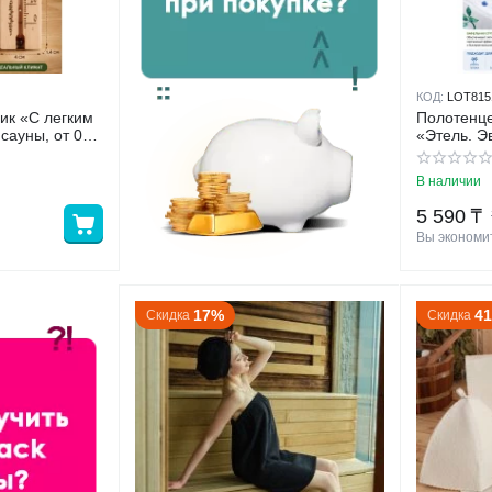
КОД:
LOT815
ик «С легким
Полотенц
сауны, от 0°C
«Этель. Э
4 см
100% хлоп
В наличии
5 590
₸
Вы экономит
17%
4
Скидка
Скидка