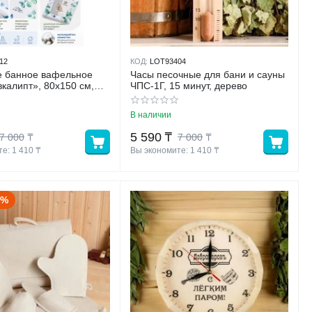
12
КОД:
LOT93404
е банное вафельное
Часы песочные для бани и сауны
вкалипт», 80x150 см,
ЧПС-1Г, 15 минут, дерево
ок, 160 г/мx
В наличии
5 590
₸
7 000
₸
7 000
₸
е: 
1 410
 ₸
Вы экономите: 
1 410
 ₸
1%