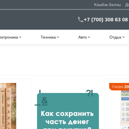
Кэшбэк баллы
Д
+7 (700) 308 63 08
ектроника
Техника
Авто
Отдых
2
Скидка