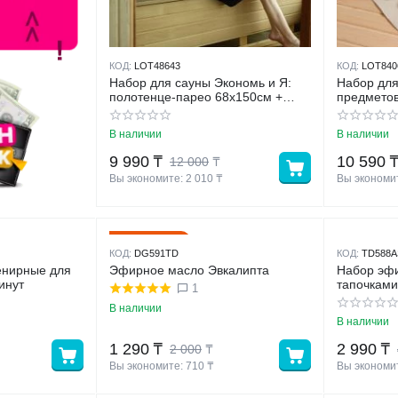
КОД:
LOT48643
КОД:
LOT840
Набор для сауны Экономь и Я:
Набор для
полотенце-парео 68x150см +
предметов
чалма, черный,100% хл, 320 г/м2
В наличии
В наличии
9 990
₸
10 590
12 000
₸
Вы экономите: 
2 010
 ₸
Вы экономит
36%
Скидка
КОД:
DG591TD
КОД:
TD588A
енирные для
Эфирное масло Эвкалипта
Набор эф
инут
тапочками
1
можжевел
В наличии
В наличии
1 290
₸
2 990
₸
2 000
₸
Вы экономите: 
710
 ₸
Вы экономит