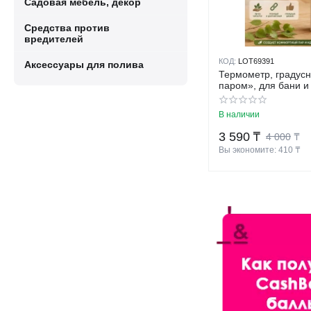
Садовая мебель, декор
Средства против
вредителей
КОД:
LOT69391
Аксессуары для полива
Термометр, градусн
паром», для бани и 
до +120°C, 22х4х1.
В наличии
3 590
₸
4 000
₸
Вы экономите: 
410
 ₸