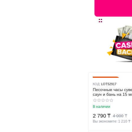
30%
Скидка
КОД:
LOT52917
Песочные часы сув
саун и бань на 15 м
В наличии
2 790
₸
4 000
₸
Вы экономите: 
1 210
 ₸