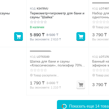
3
Скидка
КОД:
KS478VU
КОД:
LOT497
 сауны
Термометр+гигрометр для бани и
Набор для
сауны "Шайка"
однотонны
серый
В наличии
Товар рас
5 890
₸
3 790
₸
8 500
₸
Вы экономите: 
2 610
 ₸
Вы экономит
40%
Скидка
КОД:
LOT63160
КОД:
LOT176
Шапка для бани и сауны
Банный на
«Классическая», полиэфир 70%,
эфирное 
шерсть 30%, тёмная,
«Добропаровъ»
Товар раскупили...
Товар рас
1 790
₸
3 000
₸
3 790
₸
Вы экономите: 
1 210
 ₸
Показать еще 14 тов