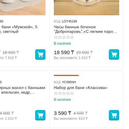
60
КОД:
LOT45199
 бани «Мужской», 5
Часы банные бочонок
, светлый
"Добропаровъ",«С легким паром»
- кварцевые, круглые, бежевые
В наличии
₸
18 590
₸
18 000
₸
20 000
₸
е: 
7 410
 ₸
Вы экономите: 
1 410
 ₸
20%
Скидка
S
КОД:
YC085NH
ирных масел с банными
Набор для бани «Классика»
 апельсин, кедр,
ьник «Добропаровъ»
В наличии
3 590
₸
4 000
₸
4 500
₸
е: 
1 010
 ₸
Вы экономите: 
910
 ₸