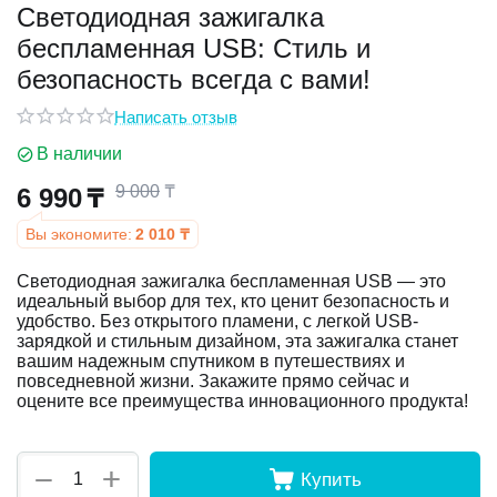
Светодиодная зажигалка
беспламенная USB: Стиль и
у
безопасность всегда с вами!
у
Написать отзыв
В наличии
9 000
₸
6 990
₸
Вы экономите:
2 010
₸
Светодиодная зажигалка беспламенная USB — это
идеальный выбор для тех, кто ценит безопасность и
удобство. Без открытого пламени, с легкой USB-
зарядкой и стильным дизайном, эта зажигалка станет
вашим надежным спутником в путешествиях и
повседневной жизни. Закажите прямо сейчас и
оцените все преимущества инновационного продукта!
+
−
Купить