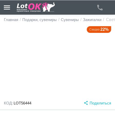
Главная
/
Подарки, сувениры
/
Сувениры
/
Зажигалки
/
Свет
22%
Скидка
у
у
у
у
у
у
КОД:
LOT56444
Поделиться
у