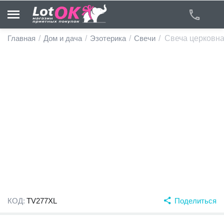
Главная
/
Дом и дача
/
Эзотерика
/
Свечи
/
Свеча церковна
у
у
у
у
у
у
КОД:
TV277XL
Поделиться
у