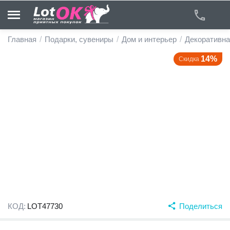
Главная
/
Подарки, сувениры
/
Дом и интерьер
/
Декоративна
14%
Скидка
у
у
у
у
у
у
КОД:
LOT47730
Поделиться
у