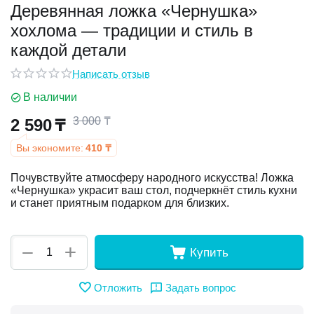
Деревянная ложка «Чернушка»
хохлома — традиции и стиль в
у
каждой детали
у
Написать отзыв
В наличии
3 000
₸
2 590
₸
Вы экономите:
410
₸
Почувствуйте атмосферу народного искусства! Ложка
«Чернушка» украсит ваш стол, подчеркнёт стиль кухни
и станет приятным подарком для близких.
+
−
Купить
Отложить
Задать вопрос