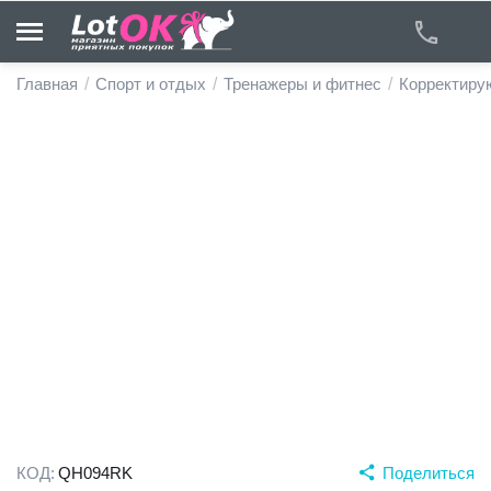
Главная
/
Спорт и отдых
/
Тренажеры и фитнес
/
Корректиру
у
у
у
у
у
у
КОД:
QH094RK
Поделиться
у