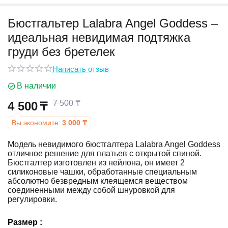
Бюстгальтер Lalabra Angel Goddess –
у
идеальная невидимая подтяжка
у
груди без бретелек
Написать отзыв
В наличии
7 500
₸
4 500
₸
Вы экономите:
3 000
₸
Модель невидимого бюстгалтера Lalabra Angel Goddess
отличное решение для платьев с открытой спиной.
Бюстгалтер изготовлен из нейлона, он имеет 2
силиконовые чашки, обработанные специальным
абсолютно безвредным клеящемся веществом
соединенными между собой шнуровкой для
регулировки.
Размер :