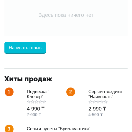
Здесь пока ничего нет
Написать отзыв
Хиты продаж
Подвеска "
Серьги-гвоздики
1
2
Клевер"
"Наивность"
4 990
₸
2 990
₸
7 000
₸
4 500
₸
Серьги-пусеты "Бриллиантики"
3