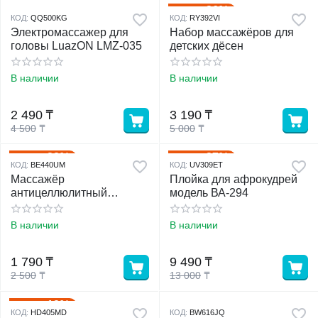
36%
Скидка
КОД:
QQ500KG
КОД:
RY392VI
Электромассажер для
Набор массажёров для
головы LuazON LMZ-035
детских дёсен
В наличии
В наличии
2 490
₸
3 190
₸
4 500
₸
5 000
₸
28%
27%
Скидка
Скидка
КОД:
BE440UM
КОД:
UV309ET
Массажёр
Плойка для афрокудрей
антицеллюлитный
модель ВА-294
«Рукавица»
В наличии
В наличии
1 790
₸
9 490
₸
2 500
₸
13 000
₸
12%
Скидка
КОД:
HD405MD
КОД:
BW616JQ