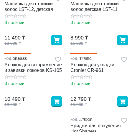
Машинка для стрижки
Машинка для стрижки
волос LST-12, детская
волос детская LST-11
В наличии
В наличии
11 490
₸
8 990
₸
13 000
₸
11 000
₸
42%
15%
Скидка
Скидка
КОД:
DR306SS
КОД:
IT478RC
Утюжок для выпрямление
Утюжок для укладки
и завивки локонов KS-105
Cronier CR-961
В наличии
В наличии
10 490
₸
12 790
₸
18 000
₸
15 000
₸
КОД:
LL750OR
Бриджи для похудения
Hot Shapers