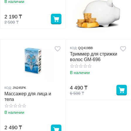
В наличии
у
2 190
₸
2 500
₸
у
КОД:
QQ419BB
Триммер для стрижки
волос GM-696
В наличии
4 490
₸
КОД:
JN245PK
6 500
₸
Массажер для лица и
тела
В наличии
2 490
₸