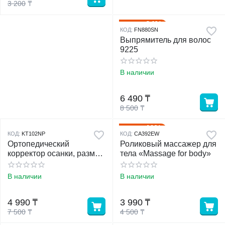
3 200
₸
24%
Скидка
КОД:
FN880SN
Выпрямитель для волос
9225
В наличии
6 490
₸
8 500
₸
11%
Скидка
КОД:
KT102NP
КОД:
CA392EW
Ортопедический
Роликовый массажер для
корректор осанки, размер
тела «Massage for body»
3XL
В наличии
В наличии
4 990
₸
3 990
₸
7 500
₸
4 500
₸