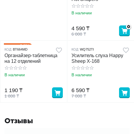
В наличии
4 590
₸
6 000
₸
34%
Скидка
КОД:
BT664MD
КОД:
WQ752TI
Органайзер-таблетница
Усилитель слуха Happy
на 12 отделений
Sheep X-168
В наличии
В наличии
1 190
₸
6 590
₸
1 800
₸
7 000
₸
Отзывы