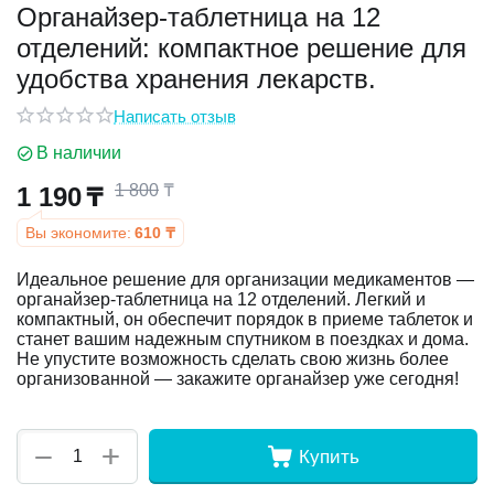
Органайзер-таблетница на 12
отделений: компактное решение для
у
удобства хранения лекарств.
у
Написать отзыв
В наличии
1 800
₸
1 190
₸
Вы экономите:
610
₸
Идеальное решение для организации медикаментов —
органайзер-таблетница на 12 отделений. Легкий и
компактный, он обеспечит порядок в приеме таблеток и
станет вашим надежным спутником в поездках и дома.
Не упустите возможность сделать свою жизнь более
организованной — закажите органайзер уже сегодня!
+
−
Купить