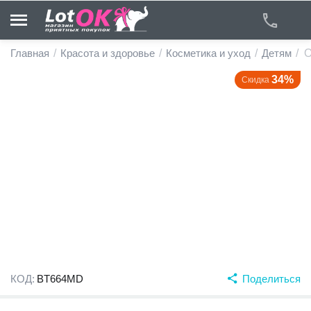
Главная
/
Красота и здоровье
/
Косметика и уход
/
Детям
/
О
34%
Скидка
у
у
у
у
у
у
КОД:
BT664MD
Поделиться
у