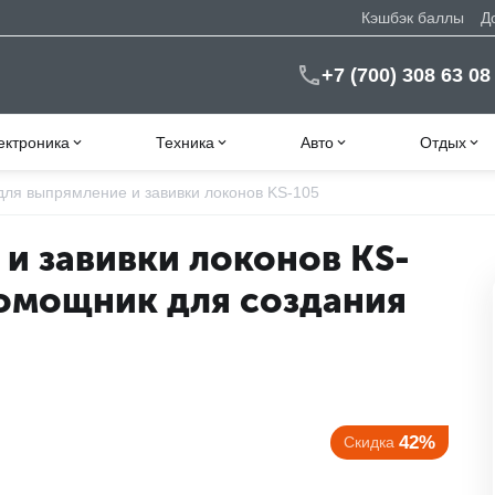
Кэшбэк баллы
Д
+7 (700) 308 63 08
ектроника
Техника
Авто
Отдых
для выпрямление и завивки локонов KS-105
и завивки локонов KS-
омощник для создания
42%
Скидка