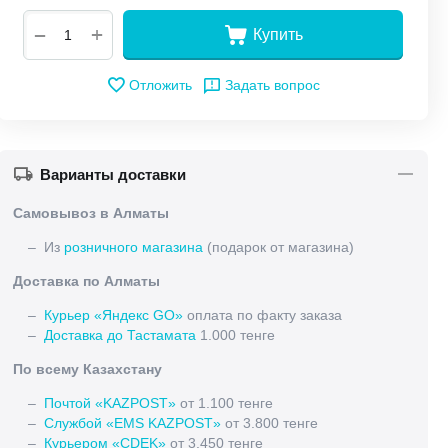
+
−
Купить
Отложить
Задать вопрос
Варианты доставки
Самовывоз в Алматы
– Из
розничного магазина
(подарок от магазина)
Доставка по Алматы
–
Курьер «Яндекс GO»
оплата по факту заказа
–
Доставка до Тастамата
1.000 тенге
По всему Казахстану
–
Почтой «KAZPOST»
от 1.100 тенге
–
Службой «EMS KAZPOST»
от 3.800 тенге
–
Курьером «CDEK»
от 3.450 тенге