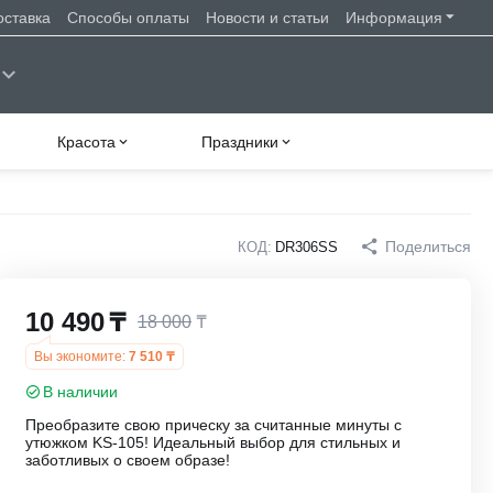
оставка
Способы оплаты
Новости и статьи
Информация
Красота
Праздники
Поделиться
КОД:
DR306SS
10 490
₸
18 000
₸
Вы экономите:
7 510
₸
В наличии
Преобразите свою прическу за считанные минуты с
утюжком KS-105! Идеальный выбор для стильных и
заботливых о своем образе!