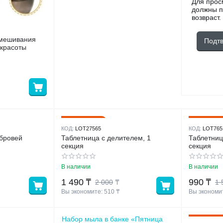
Для прос
должны п
возвраст.
смешивания
Подт
 красоты
26%
3
Скидка
Скидка
КОД:
LOT27565
КОД:
LOT765
 бровей
Таблетница с делителем, 1
Таблетниц
секция
секция
В наличии
В наличии
1 490
₸
990
₸
2 000
₸
1 
Вы экономите: 
510
 ₸
Вы экономит
Набор мыла в банке «Пятница
3
Скидка