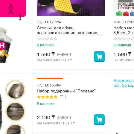
КОД:
LOT73224
КОД:
LOT237
Стельки для обуви,
Набор мас
влаговпитывающие, дышащие,
3,5 см, 2
RU 38, 25 см, пара, цвет чёрный/
жёлтый
В наличии
В наличии
1 590
₸
1 590
₸
2 000
₸
Вы экономите: 
410
 ₸
Вы экономит
Алкогольн
45%
Скидка
bar, 55 ка
КОД:
LOT30664
Набор подарочный "Прованс"
1
В наличии
2 190
₸
4 000
₸
Вы экономите: 
1 810
 ₸