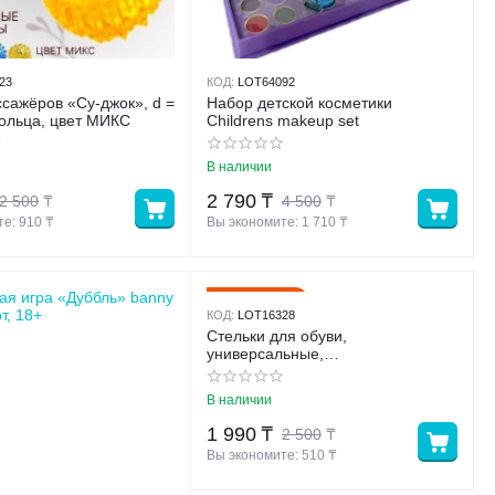
23
КОД:
LOT64092
сажёров «Су-джок», d =
Набор детской косметики
 кольца, цвет МИКС
Childrens makeup set
В наличии
2 790
₸
2 500
₸
4 500
₸
е: 
910
 ₸
Вы экономите: 
1 710
 ₸
ая игра «Дуббль» banny
20%
Скидка
рт, 18+
КОД:
LOT16328
Стельки для обуви,
универсальные,
амортизирующие, 35-40 размер
В наличии
1 990
₸
2 500
₸
Вы экономите: 
510
 ₸