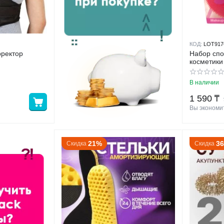
КОД:
LOT917
рректор
Набор спо
косметики 
В наличии
1 590
₸
Вы экономит
21%
3
Скидка
Скидка