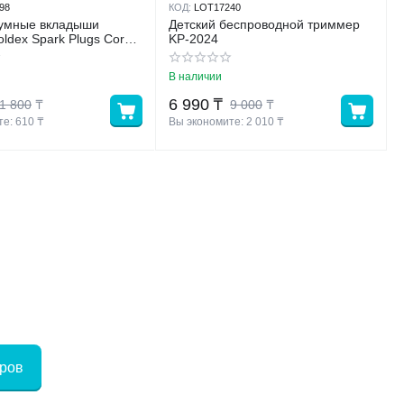
98
КОД:
LOT17240
умные вкладыши
Детский беспроводной триммер
ldex Spark Plugs Cord
KP-2024
ордом МИКС
В наличии
6 990
₸
1 800
₸
9 000
₸
е: 
610
 ₸
Вы экономите: 
2 010
 ₸
аров