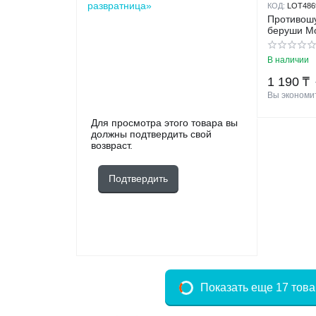
развратница»
КОД:
LOT486
Противош
беруши Mo
7801 с к
В наличии
1 190
₸
Вы экономит
Для просмотра этого товара вы
должны подтвердить свой
возвраст.
Подтвердить
Показать еще 17 тов