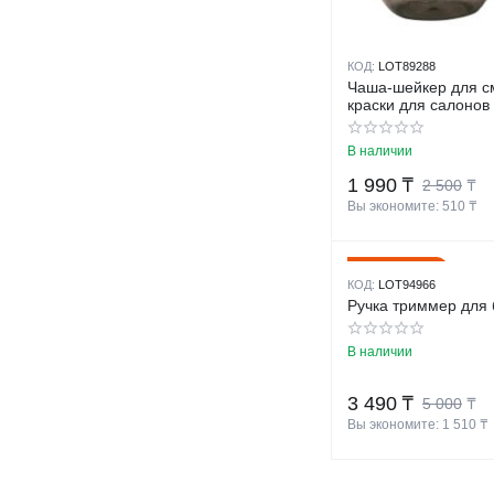
КОД:
LOT89288
Чаша-шейкер для 
краски для салонов
В наличии
1 990
₸
2 500
₸
Вы экономите: 
510
 ₸
30%
Скидка
КОД:
LOT94966
Ручка триммер для
В наличии
3 490
₸
5 000
₸
Вы экономите: 
1 510
 ₸