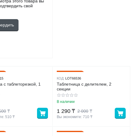
мотра этого товара вы
одтвердить свой
вердить
4%
36%
Скидка
15
КОД:
LOT66536
а с таблеторезкой, 1
Таблетница с делителем, 2
секции
В наличии
1 290
₸
500
₸
2 000
₸
е: 
510
 ₸
Вы экономите: 
710
 ₸
4%
22%
Скидка