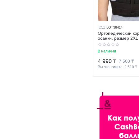
КОД:
LOT38414
Ортопедический ко
осанки, размер 2XL
В наличии
4 990
₸
7 500
₸
Вы экономите: 
2 510
 ₸