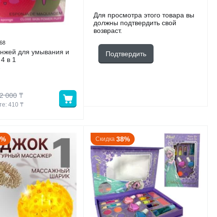
Для просмотра этого товара вы
должны подтвердить свой
возвраст.
68
нжей для умывания и
Подтвердить
4 в 1
2 000
₸
е: 
410
 ₸
6%
38%
Скидка