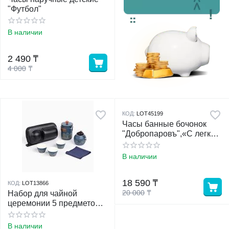
"Футбол"
у
В наличии
у
2 490
₸
4 000
₸
КОД:
LOT45199
Часы банные бочонок
"Добропаровъ",«С легким
паром» - кварцевые,
круглые, бежевые
В наличии
18 590
₸
КОД:
LOT13866
20 000
₸
Набор для чайной
церемонии 5 предметов,
на 3 персоны, чашка 46
мл, чайник 250 мл
В наличии