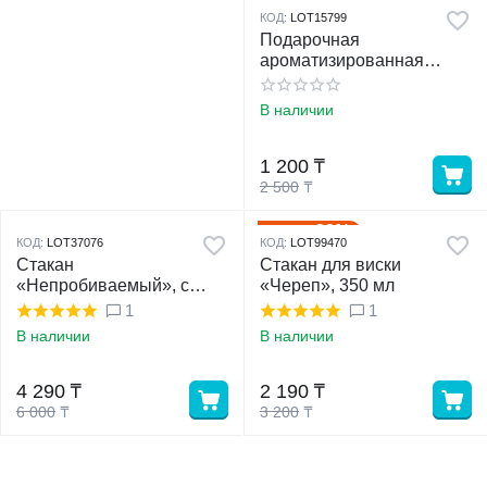
52%
Скидка
КОД:
LOT15799
Подарочная
ароматизированная
свеча
В наличии
1 200
₸
2 500
₸
32%
Скидка
КОД:
LOT37076
КОД:
LOT99470
Стакан
Стакан для виски
«Непробиваемый», с
«Череп», 350 мл
пулей, для виски, 250 мл
1
1
В наличии
В наличии
4 290
₸
2 190
₸
6 000
₸
3 200
₸