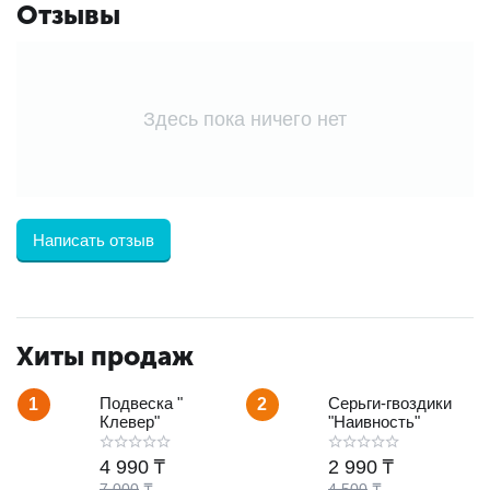
Отзывы
Здесь пока ничего нет
Написать отзыв
Хиты продаж
Подвеска "
Серьги-гвоздики
1
2
Клевер"
"Наивность"
4 990
₸
2 990
₸
7 000
₸
4 500
₸