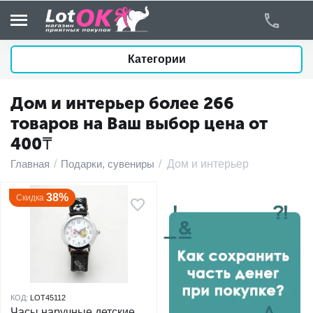
Категории
Дом и интерьер более 266
у
товаров на Ваш выбор цена от
400₸
у
Главная
/
Подарки, сувениры
/
Дом и интерьер
у
38%
Скидка
у
у
у
КОД:
LOT45112
у
Часы наручные детские