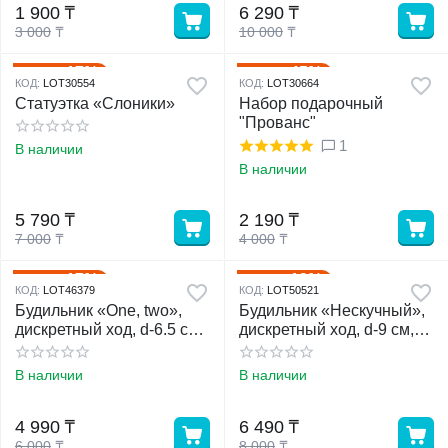
1 900
₸
6 290
₸
3 000
₸
10 000
₸
17%
45%
Скидка
Скидка
КОД:
LOT30554
КОД:
LOT30664
Статуэтка «Слоники»
Набор подарочный
"Прованс"
1
В наличии
В наличии
5 790
₸
2 190
₸
7 000
₸
4 000
₸
17%
19%
Скидка
Скидка
КОД:
LOT46379
КОД:
LOT50521
Будильник «One, two»,
Будильник «Нескучный»,
дискретный ход, d-6.5 см,
дискретный ход, d-9 см,
12 х 8 см
18 х 12 см
В наличии
В наличии
4 990
₸
6 490
₸
6 000
₸
8 000
₸