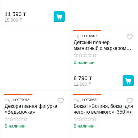
11 590
₸
15 000
₸
27%
Скидка
КОД:
LOT68499
Детский планер
магнитный с маркером
"Мой календарь" 97
магнитов, 29 х 42 см
В наличии
8 790
₸
12 000
₸
37%
37%
Скидка
Скидка
КОД:
LOT70073
КОД:
LOT39832
Декоративная фигурка
Бокал «Богиня, бокал для
«Ведьмочка»
чего-то великого», 350 мл
В наличии
В наличии