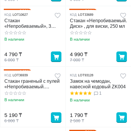
20%
29%
Скидка
Скидка
КОД:
LOT10627
КОД:
LOT33689
Стакан
Стакан «Непробиваемый.
«Непробиваемый», 3
Диск» , для виски, 250 мл
пули, для виски, 250 мл
В наличии
В наличии
4 790
₸
4 990
₸
6 000
₸
7 000
₸
14%
Скидка
КОД:
LOT36939
КОД:
LOT93128
Стакан граненый с пулей
Замок на чемодан,
«Непробиваемый.
навесной кодовый ZK004
Характер», 250 мл
1
В наличии
В наличии
5 190
₸
1 790
₸
6 000
₸
2 500
₸