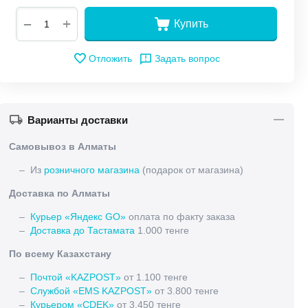
+
−
Купить
Отложить
Задать вопрос
Варианты доставки
Самовывоз в Алматы
– Из
розничного магазина
(подарок от магазина)
Доставка по Алматы
–
Курьер «Яндекс GO»
оплата по факту заказа
–
Доставка до Тастамата
1.000 тенге
По всему Казахстану
–
Почтой «KAZPOST»
от 1.100 тенге
–
Службой «EMS KAZPOST»
от 3.800 тенге
–
Курьером «CDEK»
от 3.450 тенге