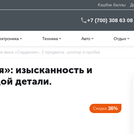
Кэшбэк баллы
Д
+7 (700) 308 63 08
ектроника
Техника
Авто
Отдых
я вина «Сардиния», 2 предмета: штопор и пробка
я»: изысканность и
ой детали.
36%
Скидка