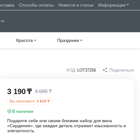
оставка
Способы оплаты
Новости и статьи
Информация
Красота
Праздники
Поделиться
КОД:
LOT37256
3 190
₸
5 000
₸
Вы экономите:
1 810
₸
В наличии
Подарите себе или своим близким набор для вина
«Сардиния», где каждая деталь отражает изысканность и
элегантность.