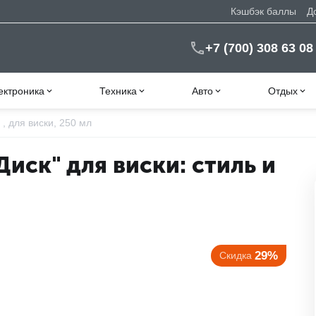
Кэшбэк баллы
Д
+7 (700) 308 63 08
ектроника
Техника
Авто
Отдых
, для виски, 250 мл
иск" для виски: стиль и
29%
Скидка