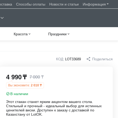
оставка
Способы оплаты
Новости и статьи
Информация
Красота
Праздники
Поделиться
КОД:
LOT33689
4 990
₸
7 000
₸
Вы экономите:
2 010
₸
В наличии
Этот стакан станет ярким акцентом вашего стола.
Стильный и прочный - идеальный выбор для истинных
ценителей виски. Доступен к заказу с доставкой по
Казахстану от LotOK.