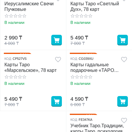
Иерусалимские Свечи
Карты Таро «Светлый
Пучковые
Дух», 78 карт
В наличии
В наличии
2 990
₸
5 490
₸
4 000
₸
7 000
₸
22%
24%
Скидка
Скидка
КОД:
CP527VS
КОД:
CG039XU
Карты Таро
Карты гадальные
«Марсельское», 78 карт
подарочные «ТАРО
любви», 78 карт
В наличии
В наличии
5 490
₸
4 590
₸
7 000
₸
6 000
₸
13%
Скидка
КОД:
FE347KA
Учебник Таро.Традиции,
карты Таро, психология и