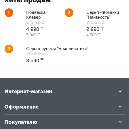
Подвеска "
Серьги-гвоздики
1
2
Клевер"
"Наивность"
4 990
₸
2 990
₸
7 000
₸
4 500
₸
Серьги-пусеты "Бриллиантики"
3
3 590
₸
Интернет-магазин
Оформление
Покупателю