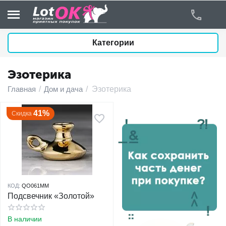
Категории
Эзотерика
у
Главная
/
Дом и дача
/
Эзотерика
у
41%
Скидка
у
у
у
КОД:
QO061MM
Подсвечник «Золотой»
у
В наличии
у