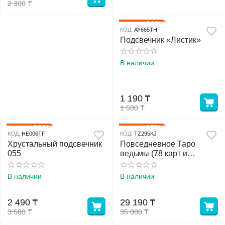
2 300
₸
21%
Скидка
КОД:
AY665TH
Подсвечник «Листик»
В наличии
1 190
₸
1 500
₸
29%
17%
Скидка
Скидка
КОД:
HE006TF
КОД:
TZ295KJ
Хрустальный подсвечник
Повседневное Таро
055
ведьмы (78 карт и
руководство в
подарочном футляре).
В наличии
В наличии
Блейк Д.
2 490
₸
29 190
₸
3 500
₸
35 000
₸