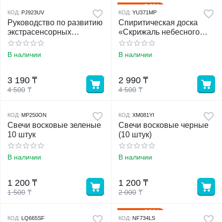
34%
Скидка
КОД:
PJ923UV
КОД:
YU371MP
Руководство по развитию
Спиритическая доска
экстрасенсорных
«Скрижаль небесного
способностей
оракула», D=29 см
В наличии
В наличии
3 190
₸
2 990
₸
4 500
₸
4 500
₸
КОД:
MP250ON
КОД:
XM081YI
Свечи восковые зеленые
Свечи восковые черные
10 штук
(10 штук)
В наличии
В наличии
1 200
₸
1 200
₸
1 500
₸
2 000
₸
22%
Скидка
КОД:
LQ665SF
КОД:
NF734LS