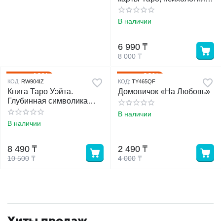
практика гаданий.
В наличии
6 990
₸
8 000
₸
19%
38%
Скидка
Скидка
КОД:
RW904IZ
КОД:
TY465QF
Книга Таро Уэйта.
Домовичок «На Любовь»
Глубинная символика
карт.
В наличии
В наличии
8 490
₸
2 490
₸
10 500
₸
4 000
₸
Хиты продаж