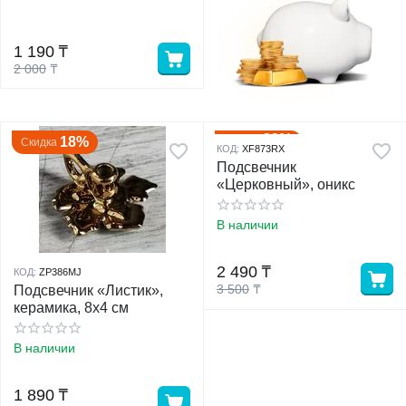
у
1 190
₸
2 000
₸
у
29%
Скидка
18%
Скидка
КОД:
XF873RX
Подсвечник
«Церковный», оникс
В наличии
2 490
₸
КОД:
ZP386MJ
3 500
₸
Подсвечник «Листик»,
керамика, 8х4 см
В наличии
1 890
₸