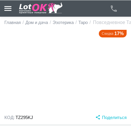
Главная
/
Дом и дача
/
Эзотерика
/
Таро
/
Повседневное Тар
17%
Скидка
у
у
у
у
у
у
КОД:
TZ295KJ
Поделиться
у