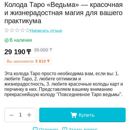
Колода Таро «Ведьма» — красочная
и жизнерадостная магия для вашего
у
практикума
у
Написать отзыв
В наличии
35 000
₸
29 190
₸
Вы экономите:
5 810
₸
Эта колода Таро просто необходима вам, если вы: 1.
любите Таро, 2. любите оптимизм и
жизнерадостность, 3. любите красочные колоды карт и
перчинку в них. Представляем вашему вниманию
прекраснейшую колоду "Повседневное Таро ведьмы".
+
−
Купить
Отложить
Задать вопрос