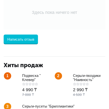
Здесь пока ничего нет
Написать отзыв
Хиты продаж
Подвеска "
Серьги-гвоздики
1
2
Клевер"
"Наивность"
4 990
₸
2 990
₸
7 000
₸
4 500
₸
Серьги-пусеты "Бриллиантики"
3