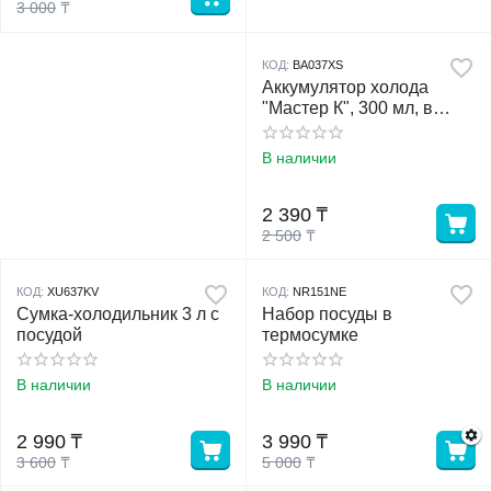
3 000
₸
КОД:
BA037XS
Аккумулятор холода
"Мастер К", 300 мл, в
твёрдой упаковке, 20
х10х2 см
В наличии
2 390
₸
2 500
₸
КОД:
XU637KV
КОД:
NR151NE
Сумка-холодильник 3 л с
Набор посуды в
посудой
термосумке
В наличии
В наличии
2 990
₸
3 990
₸
3 600
₸
5 000
₸