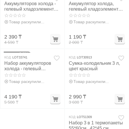
Аккумуляторов холода -
Аккумулятор холода,
гелевый хладоэлемент
гелевый хладоэлемент
для термосумки, 620 мл
для термосумки, 500 мл,
до 20 ч
Товар раскупили...
Товар раскупили...
2 390
₸
1 190
₸
4 590
₸
2 000
₸
24%
Скидка
КОД:
LOT33741
КОД:
LOT30913
Набор аккумуляторов
Сумка-холодильник 3 л,
холода - гелевый
цвет красный
хладоэлемент для
термосумки, 2 шт. по 620
Товар раскупили...
Товар раскупили...
мл
4 190
₸
2 990
₸
5 500
₸
3 600
₸
КОД:
LOT51309
Набор 3 в 1 термопакеты
55*60см., 42*45 см.,