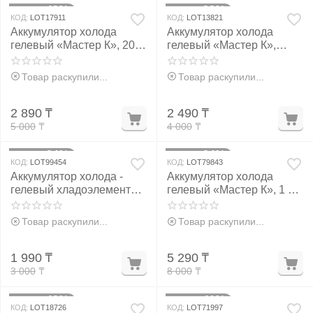
42%
38%
Скидка
Скидка
КОД:
LOT17911
КОД:
LOT13821
Аккумулятор холода
Аккумулятор холода
гелевый «Мастер К», 200
гелевый «Мастер К»,
мл, хладоэлемент, 16x11
набор 2 штуки по 100 мл,
см, 2 шт
12x10, хладоэлемент для
Товар раскупили...
Товар раскупили...
термосумок
2 890
₸
2 490
₸
5 000
₸
4 000
₸
34%
34%
Скидка
Скидка
КОД:
LOT99454
КОД:
LOT79843
Аккумулятор холода -
Аккумулятор холода
гелевый хладоэлемент
гелевый «Мастер К», 1 л
для термосумки «Мастер
— надежный
К.», до 20 ч, 600 мл
хладоэлемент для
Товар раскупили...
Товар раскупили...
термосумок
1 990
₸
5 290
₸
3 000
₸
8 000
₸
48%
41%
Скидка
Скидка
КОД:
LOT18726
КОД:
LOT71997