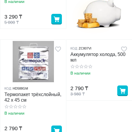
В наличии
у
3 290
₸
5 000
₸
у
КОД:
ZC807VI
Аккумулятор холода, 500
мл
В наличии
2 790
₸
КОД:
HD588GM
3 980
₸
Термопакет трёхслойный,
42 х 45 см
В наличии
2 790
₸