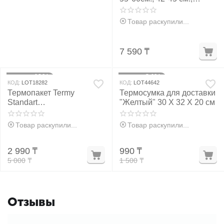
32*35см.
Товар раскупили...
7 590
₸
40%
34%
Скидка
Скидка
КОД:
LOT18282
КОД:
LOT44642
Термопакет Termy
Термосумка для доставки
Standart
"Желтый" 30 Х 32 Х 20 см
металлизированный, 60 х
55 см
Товар раскупили...
Товар раскупили...
2 990
₸
990
₸
5 000
₸
1 500
₸
Отзывы