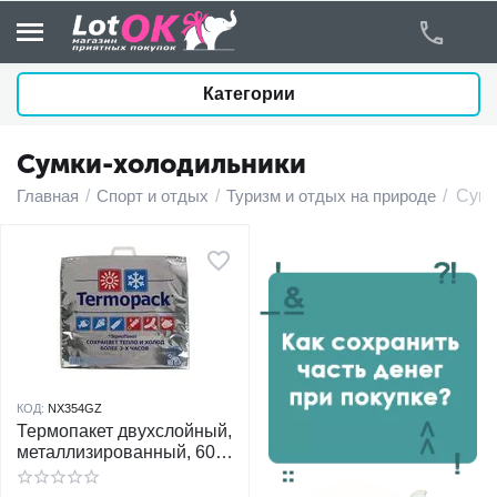
Категории
Сумки-холодильники
у
Главная
/
Спорт и отдых
/
Туризм и отдых на природе
/
Сумк
у
у
у
у
КОД:
NX354GZ
Термопакет двухслойный,
у
металлизированный, 60 х
55 см
у