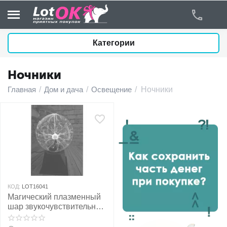
Категории
Ночники
у
Главная
/
Дом и дача
/
Освещение
/
Ночники
у
у
у
у
КОД:
LOT16041
Магический плазменный
у
шар звукочувствительный
25см
у