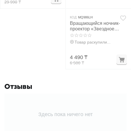
29 990
₸
КОД:
MQ986LH
Вращающийся ночник-
проектор «Звездное
небо»
Товар раскупили...
4 490
₸
6 500
₸
Отзывы
Здесь пока ничего нет