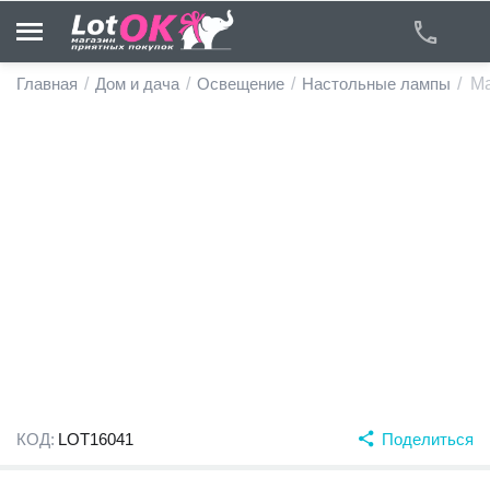
Главная
/
Дом и дача
/
Освещение
/
Настольные лампы
/
Ма
у
у
у
у
у
у
КОД:
LOT16041
Поделиться
у