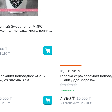
 home, МИКС:
ухонная лопатка, кисть, венчик,
000
₸
1 110
 ₸
22%
Скидка
КОД:
LOT94189
апекания новогоднее «Сани
Тарелка сервировочная нового
», 28.8×25×4.3 см
«Сани Деда Мороза»
В наличии
7 790
₸
0 000
₸
10 000
₸
3 210
 ₸
Вы экономите: 
2 210
 ₸