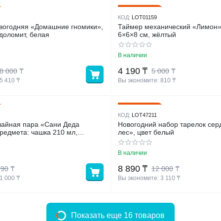
16%
Скидка
КОД:
LOT01159
вогодняя «Домашние гномики»,
Таймер механический «Лимон»
 доломит, белая
6×6×8 см, жёлтый
В наличии
4 190
₸
8 000
₸
5 000
₸
5 410
 ₸
Вы экономите: 
810
 ₸
26%
Скидка
КОД:
LOT47211
я пара «Сани Деда
Новогодний набор тарелок сердце «Фи
редмета: чашка 210 мл,
лес», цвет белый
 см, фарфор, цвет белый
В наличии
8 890
₸
590
₸
12 000
₸
1 000
 ₸
Вы экономите: 
3 110
 ₸
Показать еще 16 товаров