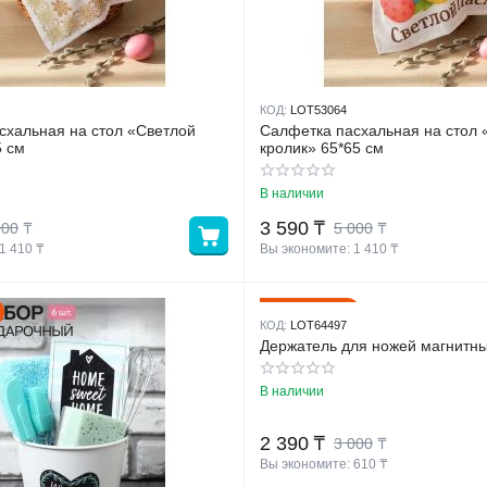
КОД:
LOT53064
схальная на стол «Светлой
Салфетка пасхальная на стол
5 см
кролик» 65*65 см
В наличии
3 590
₸
000
₸
5 000
₸
1 410
 ₸
Вы экономите: 
1 410
 ₸
20%
Скидка
КОД:
LOT64497
Держатель для ножей магнитны
В наличии
2 390
₸
3 000
₸
Вы экономите: 
610
 ₸