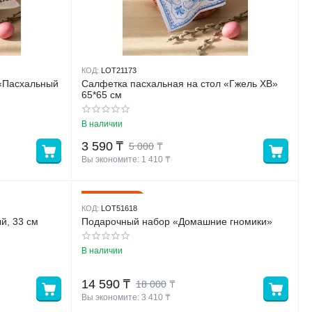
КОД:
LOT21173
 «Пасхальный
Салфетка пасхальная на стол «Гжель ХВ»
65*65 см
В наличии
3 590
₸
5 000
₸
Вы экономите: 
1 410
 ₸
19%
Скидка
КОД:
LOT51618
й, 33 см
Подарочный набор «Домашние гномики»
В наличии
14 590
₸
18 000
₸
Вы экономите: 
3 410
 ₸