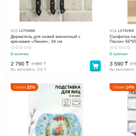
КОД:
LOT04988
КОД:
LOT82459
Держатель для ножей магнитный с
Салфетка па
крючками «Линия», 34 см
Пасхи» 65*6
В наличии
В наличии
2 790
₸
3 590
₸
3 000
₸
5 
Вы экономите: 
210
 ₸
Вы экономите: 
22%
14%
Скидка
Скидка