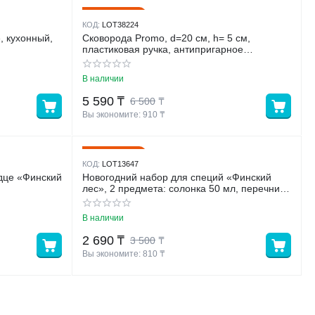
14%
Скидка
КОД:
LOT38224
, кухонный,
Сковорода Promo, d=20 см, h= 5 см,
пластиковая ручка, антипригарное
покрытие, цвет бордовый
В наличии
5 590
₸
6 500
₸
Вы экономите: 
910
 ₸
23%
Скидка
КОД:
LOT13647
нский
Новогодний набор для специй «Финский
лес», 2 предмета: солонка 50 мл, перечница
50 мл, керамика, цвет белый
В наличии
2 690
₸
3 500
₸
Вы экономите: 
810
 ₸