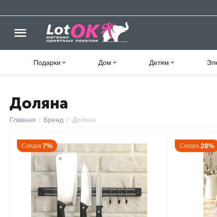
Подарки
Дом
Детям
Эл
Доляна
Главная
/
Бренд
/
Доляна
7%
28%
Скидка
Скидка