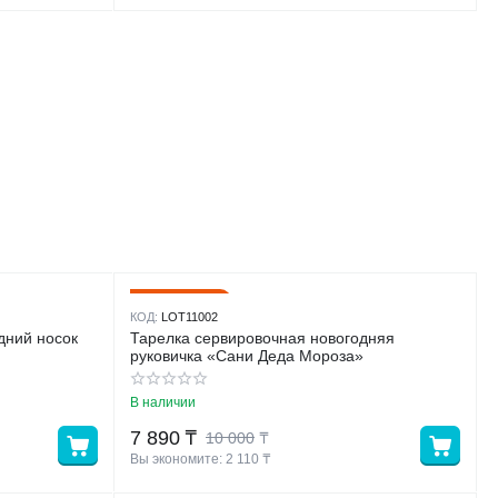
21%
Скидка
КОД:
LOT11002
дний носок
Тарелка сервировочная новогодняя
руковичка «Сани Деда Мороза»
В наличии
7 890
₸
10 000
₸
Вы экономите: 
2 110
 ₸