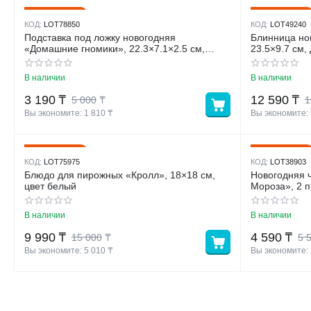
36%
30%
Скидка
Скидка
КОД:
LOT78850
КОД:
LOT49240
Подставка под ложку новогодняя
Блинница но
«Домашние гномики», 22.3×7.1×2.5 см,
23.5×9.7 см,
доломит, белая
В наличии
В наличии
3 190
₸
12 590
₸
5 000
₸
1
Вы экономите: 
1 810
 ₸
Вы экономите: 
33%
18%
Скидка
Скидка
КОД:
LOT75975
КОД:
LOT38903
Блюдо для пирожных «Кролл», 18×18 см,
Новогодняя чайна
цвет белый
Мороза», 2 п
блюдце d=15
В наличии
В наличии
9 990
₸
4 590
₸
15 000
₸
5 
Вы экономите: 
5 010
 ₸
Вы экономите: 