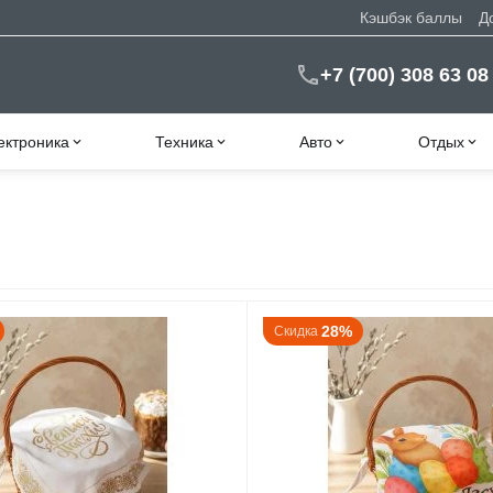
Кэшбэк баллы
Д
+7 (700) 308 63 08
ектроника
Техника
Авто
Отдых
28%
Скидка