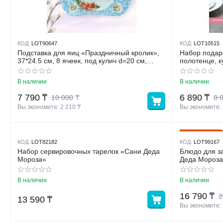
КОД:
LOT90647
КОД:
LOT10515
Подставка для яиц «Праздничный кролик»,
Набор подарочный Sweet
37*24.5 см, 8 ячеек, под кулич d=20 см,
полотенце, к
стекло, голубая
губка
В наличии
В наличии
7 790
₸
6 890
₸
10 000
₸
8 
Вы экономите: 
2 210
 ₸
Вы экономите: 
16%
Скидка
КОД:
LOT82182
КОД:
LOT99167
Набор сервировочных тарелок «Сани Деда
Блюдо для з
Мороза»
Деда Мороза
В наличии
В наличии
16 790
₸
2
13 590
₸
Вы экономите: 