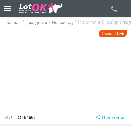
Главная
/
Праздники
/
Новый год
/
Новогодний набор блюд 
15%
Скидка
у
у
у
у
у
у
КОД:
LOT54661
Поделиться
у