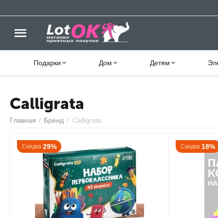
Подарки
Дом
Детям
Эл
Calligrata
Главная
/
Бренд
/
Calligrata
29%
18%
Скидка
Скидка