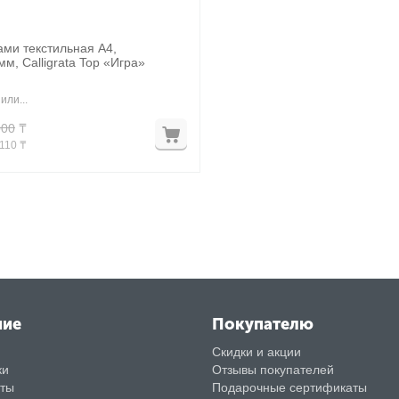
ами текстильная А4,
м, Calligrata Top «Игра»
или...
000
₸
110
 ₸
ние
Покупателю
Скидки и акции
ки
Отзывы покупателей
аты
Подарочные сертификаты