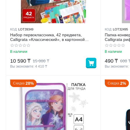
КОД:
LOT39349
КОД:
LOT32495
Набор первоклассника, 42 предмета,
Папка-конвер
Calligrata «Классический», в картонной
Calligrata р
коробке
МИКС
В наличии
В наличии
10 590
₸
490
₸
15 000
₸
600
Вы экономите: 
4 410
 ₸
Вы экономите: 
28%
2%
Скидка
Скидка