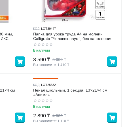
КОД:
LOT39447
80 мкм,
Папка для урока труда А4 на молнии
 МИКС
Calligrata "Человек-паук ", без наполнения
В наличии
3 590
₸
5 000
₸
Вы экономите: 
1 410
 ₸
28%
Скидка
КОД:
LOT25632
×21×4 см
Пенал школьный, 1 секция, 13×21×4 см
«Аниме»
В наличии
2 890
₸
4 000
₸
Вы экономите: 
1 110
 ₸