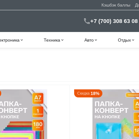
Кэшбэк баллы
Д
+7 (700) 308 63 08
ектроника
Техника
Авто
Отдых
18%
Скидка