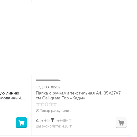
8%
Скидка
КОД:
LOT02262
сую линию
Папка с ручками текстильная А4, 35×27×7
мелованный
см Calligrata Top «Кеды»
5%, МИКС
Товар раскупили...
4 590
₸
5 000
₸
Вы экономите: 
410
 ₸