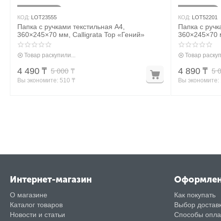
10%
2%
Скидка
Скидка
КОД:
LOT23555
КОД:
LOT52201
Папка с ручками текстильная А4,
Папка с ручк
360×245×70 мм, Calligrata Top «Гений»
360×245×70 м
Товар раскупили...
Товар раскуп
4 490
₸
4 890
₸
5 000
₸
5 
Вы экономите: 
510
 ₸
Вы экономите: 
Интернет-магазин
Оформле
О магазине
Как покупать
Каталог товаров
Выбор достав
Новости и статьи
Способы опл