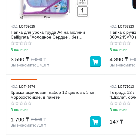
КОД:
LOT39625
КОД:
LOT82923
Папка для урока труда А4 на молнии
Папка с ручк
Calligrata "Холодное Сердце", без
360×245×70 м
наполнения
В наличии
В наличии
3 590
₸
4 890
₸
5 000
₸
5 
Вы экономите: 
1 410
 ₸
Вы экономите: 
28%
Скидка
КОД:
LOT46674
КОД:
LOT71013
Краска акриловая, набор 12 цветов х 3 мл,
Тетрадь 12 л
морозостойкие, в пакете
"Школа", обл
лак, блок оф
В наличии
В наличии
1 790
₸
2 500
₸
147
₸
Вы экономите: 
710
 ₸