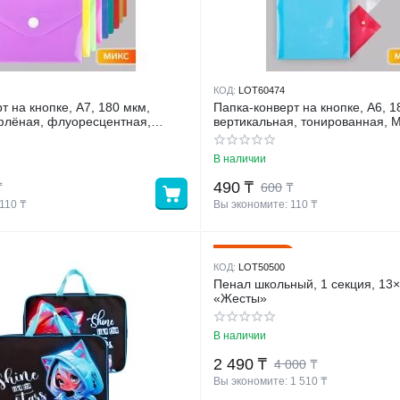
КОД:
LOT60474
т на кнопке, А7, 180 мкм,
Папка-конверт на кнопке, А6, 1
ифлёная, флуоресцентная,
вертикальная, тонированная,
В наличии
490
₸
₸
600
₸
110
 ₸
Вы экономите: 
110
 ₸
38%
Скидка
КОД:
LOT50500
Пенал школьный, 1 секция, 13
«Жесты»
В наличии
2 490
₸
4 000
₸
Вы экономите: 
1 510
 ₸