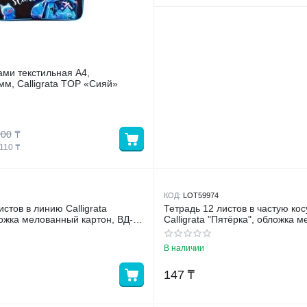
ами текстильная А4,
м, Calligrata TOP «Сияй»
000
₸
110
 ₸
КОД:
LOT59974
истов в линию Calligrata
Тетрадь 12 листов в частую ко
ожка мелованный картон, ВД-
Calligrata "Пятёрка", обложка 
сет, белизна 95%, МИКС
картон, блок офсет, белизна 9
В наличии
147
₸