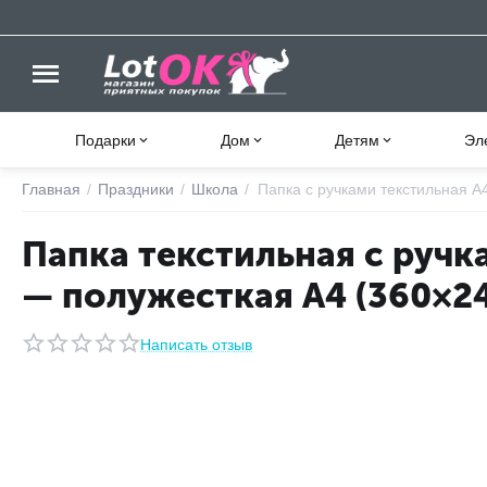
Подарки
Дом
Детям
Эл
Главная
/
Праздники
/
Школа
/
Папка с ручками текстильная А4
Папка текстильная с ручка
— полужесткая А4 (360×2
Написать отзыв