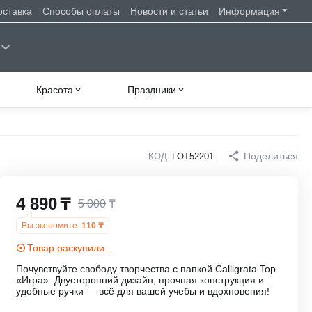
оставка
Способы оплаты
Новости и статьи
Информация
Красота
Праздники
Поделиться
КОД:
LOT52201
4 890
₸
5 000
₸
Вы экономите:
110
₸
Товар раскупили...
Почувствуйте свободу творчества с папкой Calligrata Top
«Игра». Двусторонний дизайн, прочная конструкция и
удобные ручки — всё для вашей учебы и вдохновения!