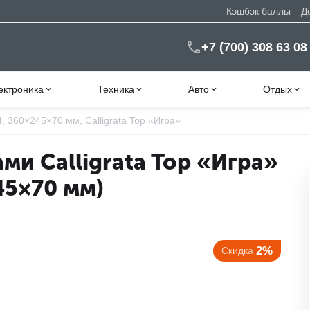
Кэшбэк баллы
Д
+7 (700) 308 63 08
ектроника
Техника
Авто
Отдых
, 360×245×70 мм, Calligrata Top «Игра»
ми Calligrata Top «Игра»
45×70 мм)
2%
Скидка