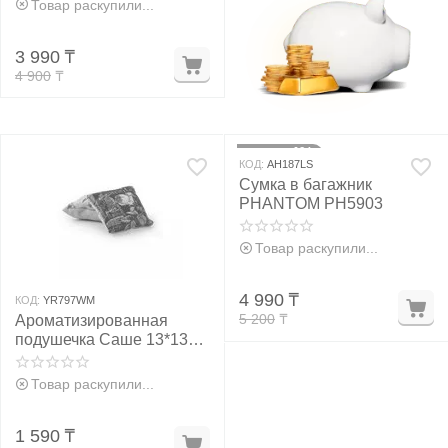
Товар раскупили...
у
3 990
₸
4 900
₸
у
4%
Скидка
КОД:
AH187LS
Сумка в багажник
PHANTOM PH5903
Товар раскупили...
4 990
₸
КОД:
YR797WM
5 200
₸
Ароматизированная
подушечка Саше 13*13
см
Товар раскупили...
1 590
₸