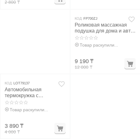
2 800
₸
КОД:
FP700ZJ
Роликовая массажная
подушка для дома и авто
CHM-8028
Товар раскупили...
9 190
₸
12 000
₸
КОД:
LOT79137
Автомобильная
термокружка с
электроподогревом
Товар раскупили...
3 890
₸
4 000
₸