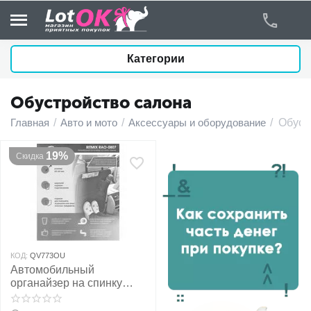
Категории
Обустройство салона
у
Главная
/
Авто и мото
/
Аксессуары и оборудование
/
Обуст
у
19%
Скидка
у
у
у
КОД:
QV773OU
Автомобильный
у
органайзер на спинку
сидения RAO-0807
у