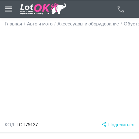
Главная
/
Авто и мото
/
Аксессуары и оборудование
/
Обустр
у
у
у
у
у
у
КОД:
LOT79137
Поделиться
у