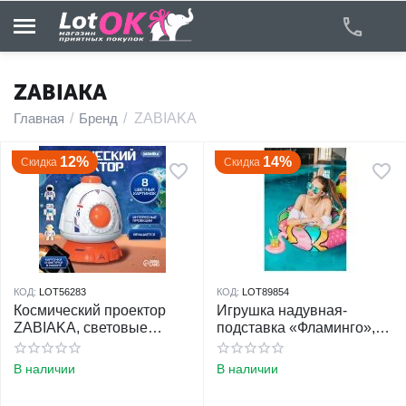
ZABIAKA
Главная
/
Бренд
/
ZABIAKA
у
12%
14%
Скидка
Скидка
у
у
у
КОД:
LOT56283
КОД:
LOT89854
у
Космический проектор
Игрушка надувная-
ZABIAKA, световые
подставка «Фламинго»,
эффекты
18 см
у
В наличии
В наличии
у