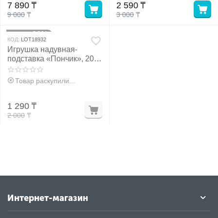
7 890
₸
2 590
₸
9 000
₸
3 000
₸
у
36%
Скидка
КОД:
LOT18932
у
Игрушка надувная-
подставка «Пончик», 20
см
Товар раскупили...
1 290
₸
2 000
₸
Интернет-магазин