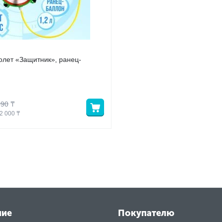
олет «Защитник», ранец-
590
₸
2 000
 ₸
ние
Покупателю