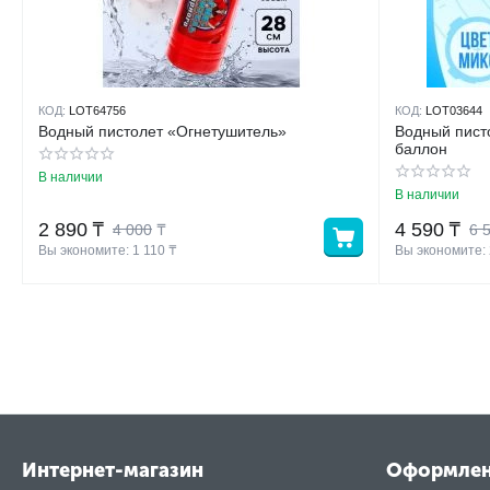
КОД:
LOT64756
КОД:
LOT03644
Водный пистолет «Огнетушитель»
Водный пист
баллон
В наличии
В наличии
2 890
₸
4 590
₸
4 000
₸
6 
Вы экономите: 
1 110
 ₸
Вы экономите: 
Интернет-магазин
Оформле