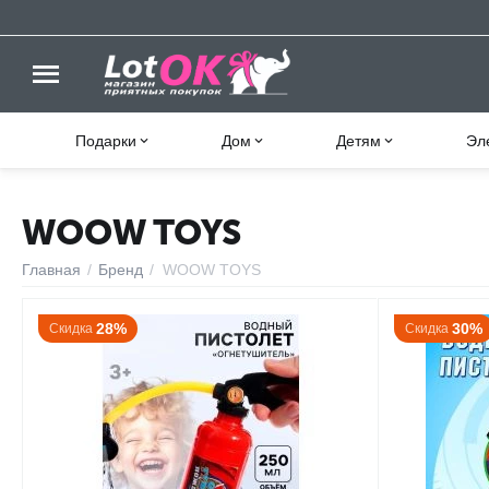
Подарки
Дом
Детям
Эл
WOOW TOYS
Главная
/
Бренд
/
WOOW TOYS
28%
30%
Скидка
Скидка