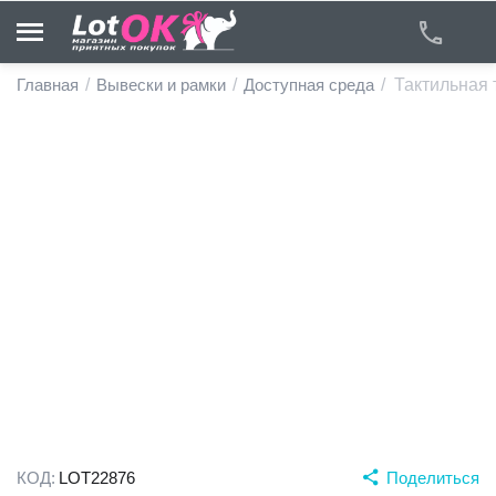
Главная
/
Вывески и рамки
/
Доступная среда
/
Тактильная
у
у
у
у
у
у
КОД:
LOT22876
Поделиться
у