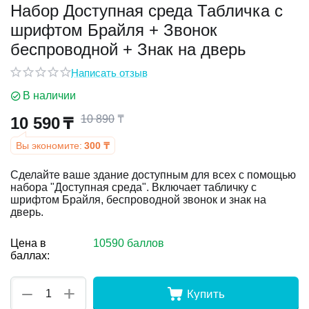
Набор Доступная среда Табличка с
шрифтом Брайля + Звонок
у
беспроводной + Знак на дверь
у
Написать отзыв
В наличии
10 890
₸
10 590
₸
Вы экономите:
300
₸
Сделайте ваше здание доступным для всех с помощью
набора "Доступная среда". Включает табличку с
шрифтом Брайля, беспроводной звонок и знак на
дверь.
Цена в
10590 баллов
баллах:
+
−
Купить