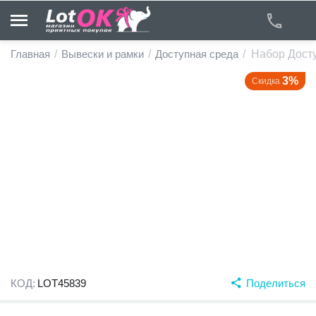
Главная
/
Вывески и рамки
/
Доступная среда
/
Набор Дост
3%
Скидка
у
у
у
у
у
у
КОД:
LOT45839
Поделиться
у