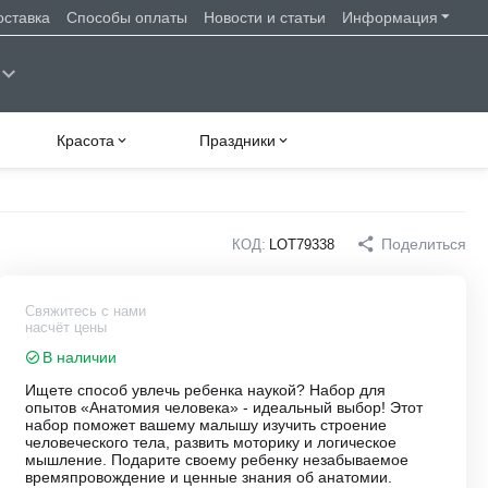
оставка
Способы оплаты
Новости и статьи
Информация
Красота
Праздники
Поделиться
КОД:
LOT79338
Свяжитесь с нами
насчёт цены
В наличии
Ищете способ увлечь ребенка наукой? Набор для
опытов «Анатомия человека» - идеальный выбор! Этот
набор поможет вашему малышу изучить строение
человеческого тела, развить моторику и логическое
мышление. Подарите своему ребенку незабываемое
времяпровождение и ценные знания об анатомии.