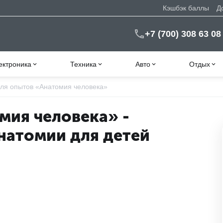
Кэшбэк баллы
Д
+7 (700) 308 63 08
ектроника
Техника
Авто
Отдых
ля опытов «Анатомия человека»
мия человека» -
натомии для детей