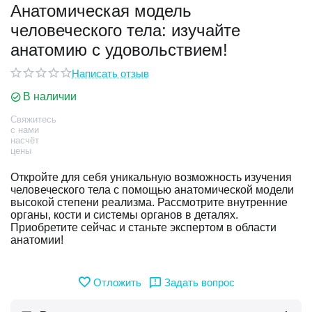
Анатомическая модель
человеческого тела: изучайте
у
анатомию с удовольствием!
у
Написать отзыв
В наличии
Свяжитесь
с нами
насчёт
цены
Откройте для себя уникальную возможность изучения
человеческого тела с помощью анатомической модели
высокой степени реализма. Рассмотрите внутренние
органы, кости и системы органов в деталях.
Приобретите сейчас и станьте экспертом в области
анатомии!
Отложить
Задать вопрос