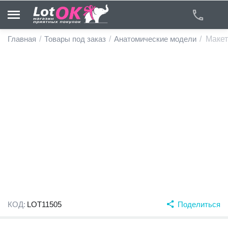
Главная
/
Товары под заказ
/
Анатомические модели
/
Макет
у
у
у
у
у
у
КОД:
LOT11505
Поделиться
у