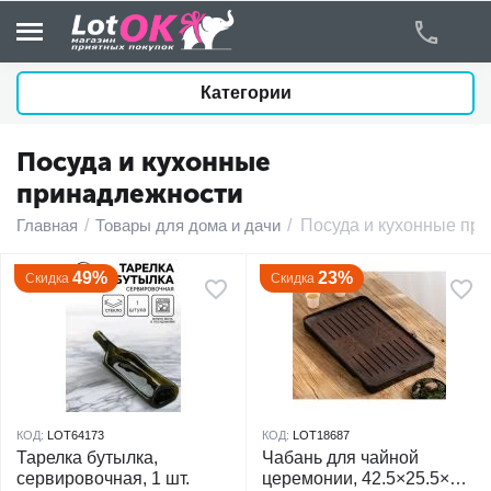
Категории
Посуда и кухонные
у
принадлежности
у
Главная
/
Товары для дома и дачи
/
Посуда и кухонные пр
у
49%
23%
Скидка
Скидка
у
у
у
КОД:
LOT64173
КОД:
LOT18687
Тарелка бутылка,
Чабань для чайной
сервировочная, 1 шт.
церемонии, 42.5×25.5×4
у