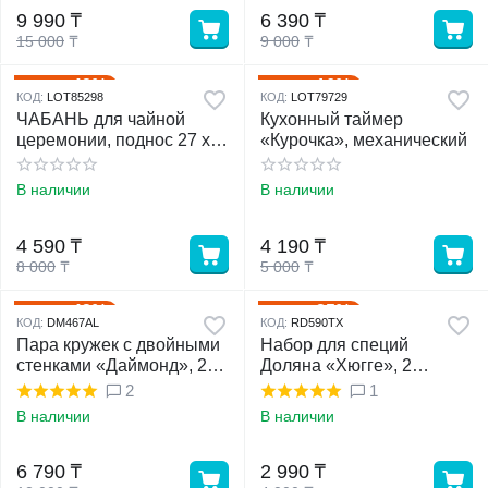
9 990
₸
6 390
₸
15 000
₸
9 000
₸
43%
16%
Скидка
Скидка
КОД:
LOT85298
КОД:
LOT79729
ЧАБАНЬ для чайной
Кухонный таймер
церемонии, поднос 27 х
«Курочка», механический
18.5 х 4 см на ножках
В наличии
В наличии
4 590
₸
4 190
₸
8 000
₸
5 000
₸
43%
25%
Скидка
Скидка
КОД:
DM467AL
КОД:
RD590TX
Пара кружек с двойными
Набор для специй
стенками «Даймонд», 200
Доляна «Хюгге», 2
мл
предмета: солонка,
2
1
перечница, 130 мл
В наличии
В наличии
6 790
₸
2 990
₸