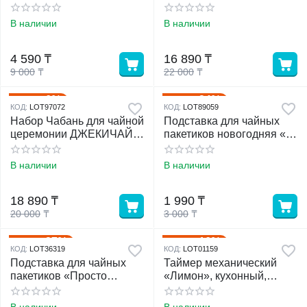
см, бамбук, чёрный
поддон
В наличии
В наличии
у
4 590
₸
16 890
₸
у
9 000
₸
22 000
₸
6%
34%
Скидка
Скидка
КОД:
LOT97072
КОД:
LOT89059
Набор Чабань для чайной
Подставка для чайных
церемонии ДЖЕКИЧАЙ,
пакетиков новогодняя «С
42.5×25.5×4 см и Чай
Новым годом», 8×9 см
китайский выдержанный
В наличии
В наличии
«ДЖЕКИЧАЙ. Шу Пуэр»,
(набор 8 шт.), Юньнань,
2017 г, 50 г
18 890
₸
1 990
₸
20 000
₸
3 000
₸
27%
16%
Скидка
Скидка
КОД:
LOT36319
КОД:
LOT01159
Подставка для чайных
Таймер механический
пакетиков «Просто
«Лимон», кухонный,
мечтай», 9.5×9 см
6×6×8 см, жёлтый