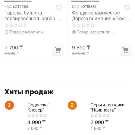
13%
18%
Скидка
Скидка
КОД:
LOT94463
КОД:
LOT56869
Тарелка бутылка,
Фондю керамическое
сервировочная, набор 2
Дорого внимание «Вкус
шт.
счастья», 2 шпажки
Товар раскупили...
Товар раскупили...
7 790
₸
9 890
₸
9 000
₸
12 000
₸
Хиты продаж
Подвеска "
Серьги-гвоздики
1
2
Клевер"
"Наивность"
4 990
₸
2 990
₸
7 000
₸
4 500
₸