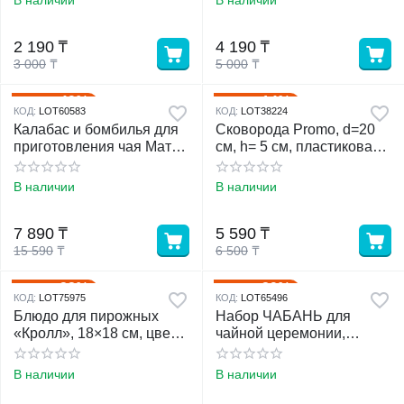
В наличии
В наличии
2 190
₸
4 190
₸
3 000
₸
5 000
₸
49%
14%
Скидка
Скидка
КОД:
LOT60583
КОД:
LOT38224
Калабас и бомбилья для
Сковорода Promo, d=20
приготовления чая Мате,
см, h= 5 см, пластиковая
240 мл, белый
ручка, антипригарное
покрытие, цвет бордовый
В наличии
В наличии
7 890
₸
5 590
₸
15 590
₸
6 500
₸
33%
29%
Скидка
Скидка
КОД:
LOT75975
КОД:
LOT65496
Блюдо для пирожных
Набор ЧАБАНЬ для
«Кролл», 18×18 см, цвет
чайной церемонии,
белый
поднос 27 х 18.5 х 4 см +
чахэ
В наличии
В наличии