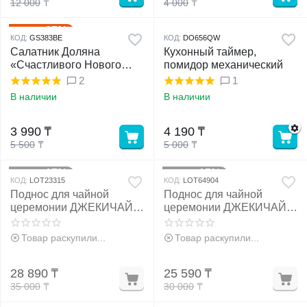
12 000
₸
4 000
₸
27%
Скидка
КОД:
GS383BE
КОД:
DO656QW
Салатник Доляна
Кухонный таймер,
«Счастливого Нового
помидор механический
Года», 500 мл, d=15,2 см
2
1
В наличии
В наличии
3 990
₸
4 190
₸
5 500
₸
5 000
₸
17%
15%
Скидка
Скидка
КОД:
LOT23315
КОД:
LOT64904
Поднос для чайной
Поднос для чайной
церемонии ДЖЕКИЧАЙ,
церемонии ДЖЕКИЧАЙ,
чабань, 48×26.5×4 см,
чабань, 40×28×4 см,
бамбук, коричневый
бамбук, коричневый
Товар раскупили...
Товар раскупили...
28 890
₸
25 590
₸
35 000
₸
30 000
₸