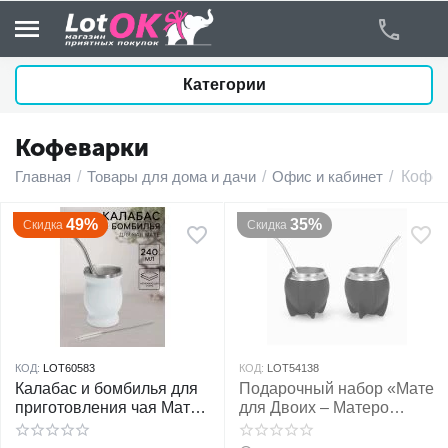
Категории
Кофеварки
у
Главная
/
Товары для дома и дачи
/
Офис и кабинет
/
Кофев
у
49%
35%
Скидка
Скидка
у
у
у
КОД:
LOT60583
КОД:
LOT54138
Калабас и бомбилья для
Подарочный набор «Мате
у
приготовления чая Мате,
для Двоих – Матеро
240 мл, белый
Премиум» , черный
у