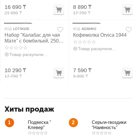
16 690
₸
8 890
₸
21 000
₸
17 790
₸
42%
16%
Скидка
Скидка
КОД:
LOT44100
КОД:
AG664HJ
Набор "Калабас для чая
Кофемолка Orvica 1944
Мате" с бомбильей, 250
мл, белый
Товар раскупили...
Товар раскупили...
10 290
₸
7 590
₸
17 790
₸
9 000
₸
Хиты продаж
Подвеска "
Серьги-гвоздики
1
2
Клевер"
"Наивность"