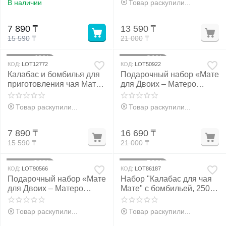
В наличии
Товар раскупили...
у
7 890
₸
13 590
₸
15 590
₸
21 000
₸
у
49%
21%
Скидка
Скидка
КОД:
LOT12772
КОД:
LOT50922
Калабас и бомбилья для
Подарочный набор «Мате
приготовления чая Мате,
для Двоих – Матеро
240 мл
Премиум»
Товар раскупили...
Товар раскупили...
7 890
₸
16 690
₸
15 590
₸
21 000
₸
21%
50%
Скидка
Скидка
КОД:
LOT90566
КОД:
LOT86187
Подарочный набор «Мате
Набор "Калабас для чая
для Двоих – Матеро
Мате" с бомбильей, 250
Премиум». black
мл, черный
Товар раскупили...
Товар раскупили...