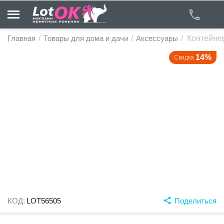
Главная
/
Товары для дома и дачи
/
Аксессуары
/
Контейнер
14%
Скидка
у
у
у
у
у
у
КОД:
LOT56505
Поделиться
у