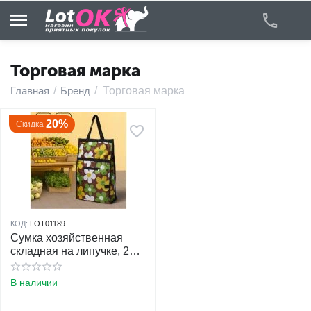
Торговая марка
Главная
/
Бренд
/
Торговая марка
у
20%
Скидка
у
у
у
КОД:
LOT01189
у
Сумка хозяйственная
складная на липучке, 2
колеса, наружный
у
карман, цвет
В наличии
разноцветный
у